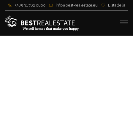
+385 91 762 0800
info@best-realestate.eu
Lista želja
ISTRIEN – POREČ –
Doppelhaushälfte mit Pool,
nur wenige Minuten vom
Zentrum entfernt