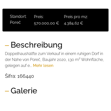
Standort:
Preis:
Preis pro m2:
Poreč
570.000,00 €
4.384,62 €
Beschreibung
Doppelhaushälfte zum Verkauf in einem ruhigen Dorf in
der Nähe von Poreč, Baujahr 2020, 130 m² Wohnfläche,
gelegen auf e...
Mehr lesen
Šifra:
166440
Galerie