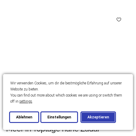
Wir verwenden Cookies, um dir die bestmögliche Erfahrung auf unserer
Website zu bieten.
You can find out more about which cookies we are using or switch them
off in
settings
.
ZADAR
Luxuriöse Villa in erster Reihe zum
Ablehnen
Einstellungen
Akzeptieren
Meer in Toplage nahe Zadar