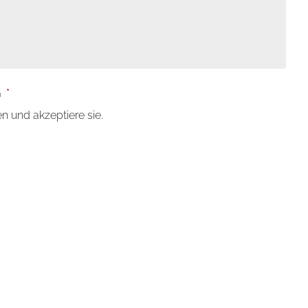
G
*
n und akzeptiere sie.