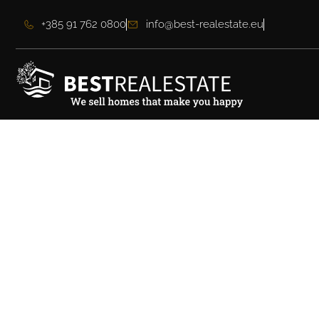
+385 91 762 0800
info@best-realestate.eu
Moderne Doppelhau
Istrien