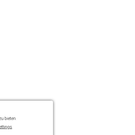
u bieten.
ettings
.