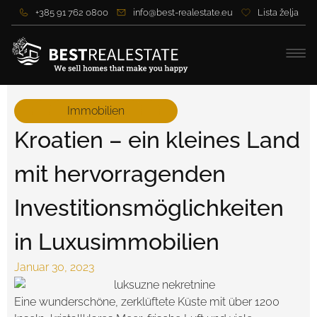
+385 91 762 0800
info@best-realestate.eu
Lista želja
Immobilien
Kroatien – ein kleines Land
mit hervorragenden
Investitionsmöglichkeiten
in Luxusimmobilien
Januar 30, 2023
Eine wunderschöne, zerklüftete Küste mit über 1200