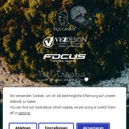
Wir verwenden Cookies, um dir die bestmögliche Erfahrung auf unserer
Website zu bieten.
You can find out more about which cookies we are using or switch them
off in
settings
.
Ablehnen
Einstellungen
Akzeptieren