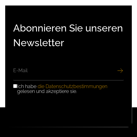
Abonnieren Sie unseren
Newsletter
E-
MAIL
Ich habe
die Datenschutzbestimmungen
DSGVO-
gelesen und akzeptiere sie.
EINWILLIGUNG