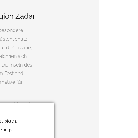
egion Zadar
 besondere
Küstenschutz
o und Petrčane,
eichnen sich
 Die Inseln des
m Festland
rnative für
g zum Meer, die
atsphäre des
 Luxusvilla in
u bieten.
hmen,
ettings
.