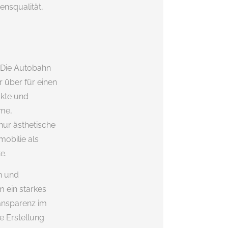
ensqualität,
. Die Autobahn
 über für einen
ukte und
eme,
nur ästhetische
mobilie als
e.
n und
m ein starkes
ransparenz im
e Erstellung