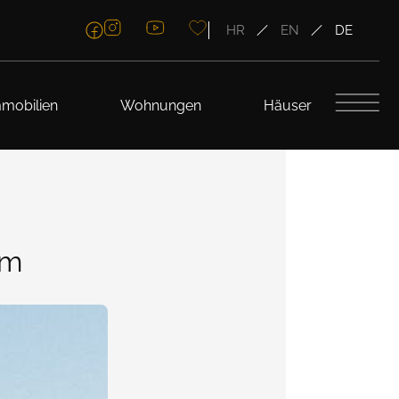
HR
EN
DE
mobilien
Wohnungen
Häuser
um