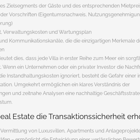
 des Zielsegments der Gäste und des entsprechenden Mietprei
 der Vorschriften (Eigentumsnachweis, Nutzungsgenehmigung
erung)
ät, Verwaltungskosten und Wartungsplan
 und Kommunikationskanäle, die die einzigartigen Merkmale d
en
deutet dies, dass jede Villa in erster Reihe zum Meer ein sorgf
t. Wenn ein Unternehmen oder ein privater Investor die Nachf
ie Instandhaltungskosten ignoriert, besteht die Gefahr einer in
ation. Umgekehrt ermöglichen ein klares Verständnis der
gen und zeitnahe Analysen eine nachhaltige Geschäftsstrate
stum.
eal Estate die Transaktionssicherheit erh
r Vermittlung von Luxusvillen, Apartments und Anlageprojekt
häfen – ermöglicht die Entwicklung einer verlässlichen Bewe