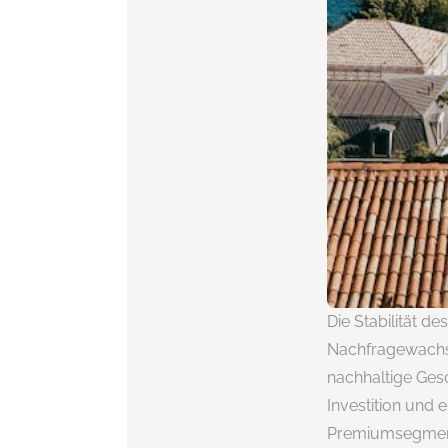
Die Stabilität d
Nachfragewachst
nachhaltige Ges
Investition und
Premiumsegments