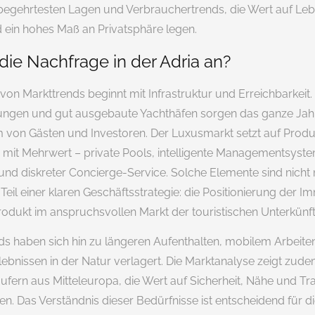
begehrtesten Lagen und Verbrauchertrends, die Wert auf Leb
ein hohes Maß an Privatsphäre legen.
die Nachfrage in der Adria an?
von Markttrends beginnt mit Infrastruktur und Erreichbarkeit
ungen und gut ausgebaute Yachthäfen sorgen das ganze Jahr
m von Gästen und Investoren. Der Luxusmarkt setzt auf Prod
n mit Mehrwert – private Pools, intelligente Managementsyst
 und diskreter Concierge-Service. Solche Elemente sind nicht 
Teil einer klaren Geschäftsstrategie: die Positionierung der Im
Produkt im anspruchsvollen Markt der touristischen Unterkünft
s haben sich hin zu längeren Aufenthalten, mobilem Arbeite
ebnissen in der Natur verlagert. Die Marktanalyse zeigt zude
ufern aus Mitteleuropa, die Wert auf Sicherheit, Nähe und T
n. Das Verständnis dieser Bedürfnisse ist entscheidend für di