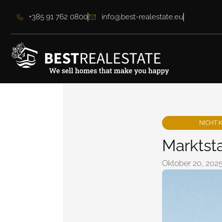
+385 91 762 0800
info@best-realestate.eu
NICHT 
Marktst
Oktober 20, 202