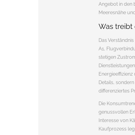
Angebot in den 
Meeresnähe und 
Was treibt 
Das Verständnis 
A1, Flugverbind
stetigen Zustro
Dienstleistunge
Energieeffizienz
Details, sondern 
differenziertes 
Die Konsumtrend
genussvollen Erl
Interesse von Kä
Kaufprozess lege