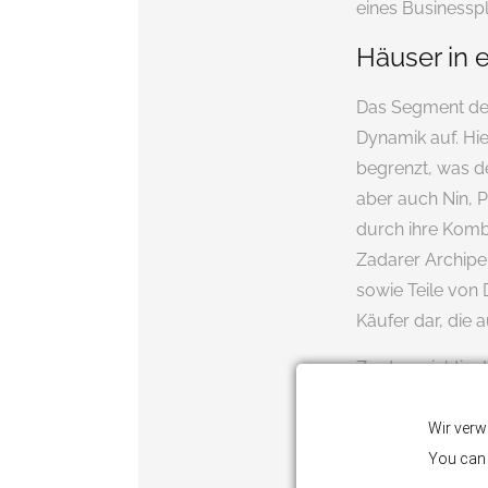
eines Businessp
Häuser in 
Das Segment der
Dynamik auf. Hi
begrenzt, was de
aber auch Nin, P
durch ihre Kombi
Zadarer Archipe
sowie Teile von 
Käufer dar, die
Zu den wichtigs
Möglichkeit, ei
Grundstücks und
Wir verw
der Nähe von Z
You can 