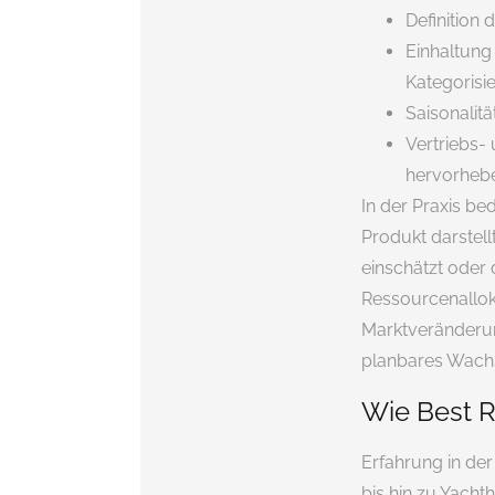
Definition
Einhaltung
Kategorisi
Saisonalit
Vertriebs-
hervorheb
In der Praxis be
Produkt darstell
einschätzt oder d
Ressourcenallok
Marktveränderun
planbares Wach
Wie Best R
Erfahrung in de
bis hin zu Yacht