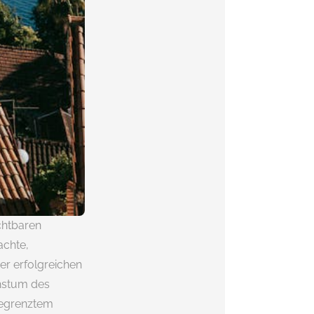
chtbaren
achte,
er erfolgreichen
chstum des
begrenztem