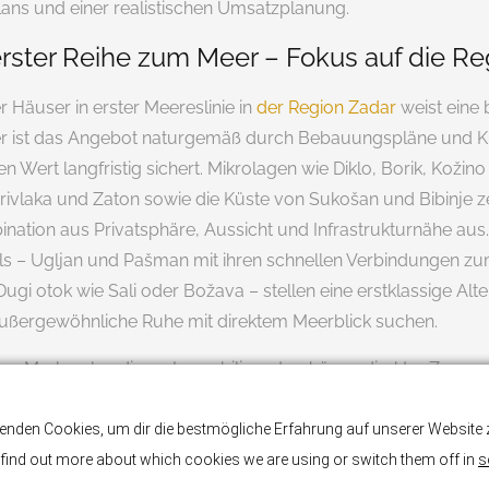
lans und einer realistischen Umsatzplanung.
erster Reihe zum Meer – Fokus auf die R
 Häuser in erster Meereslinie in
der Region Zadar
weist eine
er ist das Angebot naturgemäß durch Bebauungspläne und 
n Wert langfristig sichert. Mikrolagen wie Diklo, Borik, Kožin
rivlaka und Zaton sowie die Küste von Sukošan und Bibinje z
nation aus Privatsphäre, Aussicht und Infrastrukturnähe aus.
ls – Ugljan und Pašman mit ihren schnellen Verbindungen zu
Dugi otok wie Sali oder Božava – stellen eine erstklassige Alte
 außergewöhnliche Ruhe mit direktem Meerblick suchen.
ten Merkmalen dieser Immobilienart gehören: direkter Zugan
n Boot in einem nahegelegenen Yachthafen anzulegen, die Priv
 hochwertige Architektur. Solche Häuser, beispielsweise
eine
enden Cookies, um dir die bestmögliche Erfahrung auf unserer Website z
adar
, vereinen hohen Wohnkomfort mit attraktiven Mieteinna
find out more about which cookies we are using or switch them off in
s