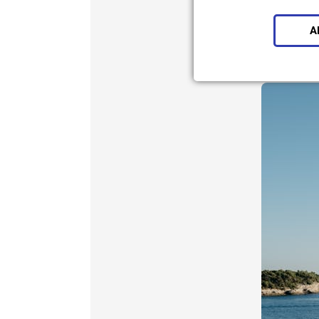
insbesondere bei
dass die stabils
A
Idee und dem Des
wird.