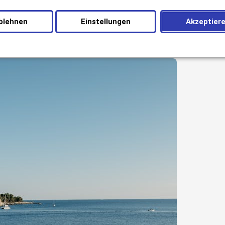
 professioneller Verwaltung. Die Erfahrung der Marke Best Re
ten Ergebnisse erzielt werden, wenn das Projekt als Gesamtp
blehnen
Einstellungen
Akzeptier
ign bis zum operativen Geschäft – und nicht als isolierte Im