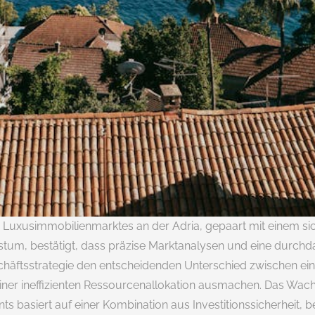
es Luxusimmobilienmarktes an der Adria, gepaart mit einem si
um, bestätigt, dass präzise Marktanalysen und eine durchd
chäftsstrategie den entscheidenden Unterschied zwischen ein
 einer ineffizienten Ressourcenallokation ausmachen. Das Wa
 basiert auf einer Kombination aus Investitionssicherheit, 