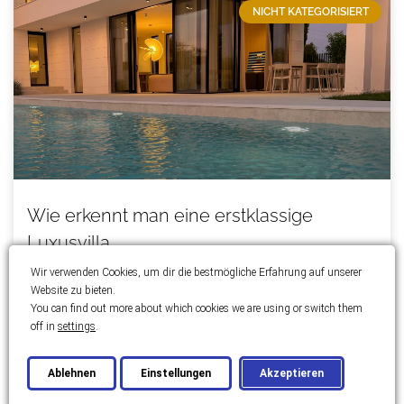
NICHT KATEGORISIERT
Wie erkennt man eine erstklassige
Luxusvilla
Wir verwenden Cookies, um dir die bestmögliche Erfahrung auf unserer
Eine außergewöhnliche Luxusvilla zeichnet sich durch
Website zu bieten.
eine Architektur aus, die Funktionalität und Ästhetik
You can find out more about which cookies we are using or switch them
perfekt miteinander verbindet. Die Raumaufteilung
off in
settings
.
sollte den Lebensstil der Eigentümer widerspiegeln,
während
Ablehnen
Einstellungen
Akzeptieren
MEHR ERFAHREN »