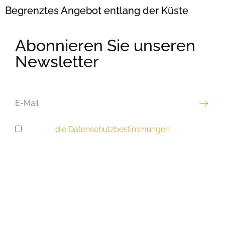
Begrenztes Angebot entlang der Küste
Abonnieren Sie unseren
Newsletter
E-
MAIL
Ich habe
die Datenschutzbestimmungen
gelesen
DSGVO-
und akzeptiere sie.
EINWILLIGUNG
Bestes Angebot