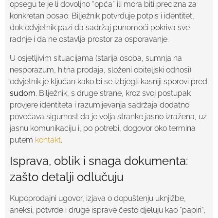
opsegu te je li dovoljno “opća” ili mora biti precizna za
konkretan posao. Bilježnik potvrđuje potpis i identitet,
dok odvjetnik pazi da sadržaj punomoći pokriva sve
radnje i da ne ostavlja prostor za osporavanje.
U osjetljivim situacijama (starija osoba, sumnja na
nesporazum, hitna prodaja, složeni obiteljski odnosi)
odvjetnik je ključan kako bi se izbjegli kasniji sporovi pred
sudom
. Bilježnik, s druge strane, kroz svoj postupak
provjere identiteta i razumijevanja sadržaja dodatno
povećava sigurnost da je volja stranke jasno izražena, uz
jasnu komunikaciju i, po potrebi, dogovor oko termina
putem
kontakt
.
Isprava, oblik i snaga dokumenta:
zašto detalji odlučuju
Kupoprodajni ugovor, izjava o dopuštenju uknjižbe,
aneksi, potvrde i druge isprave često djeluju kao “papiri”,