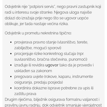
Odvjetnik nije “potpisni servis”, nego pravni zastupnik koji
radi u interesu svoje stranke. Njegova uloga najviše
dolazi do izražaja prije nego što se ugovor uopće
oblikuje, jer tada nastaje većina rizika.
Odvjetnik u prometu nekretnina tipično:
provjerava pravno stanje (vlasništvo, terete,
zabilježbe, mogući sporovi)
procjenjuje rizike konkretnog slučaja (npr.
suvlasništvo, bračna stečevina, punomoći)
izrađuje ili revidira
ugovor
tako da je provediv i
usklađen sa zakonom
pregovara uvjete (rokove, kaparu, instrumente
osiguranja, predaju posjeda)
koordinira dokazne isprave potrebne za upis ili
zaštitu prava
Drugim riječima, bilježnik osigurava formalnu valjanost i
pravilnu javnu radnju, dok odvjetnik smanjuje vjerojatnost