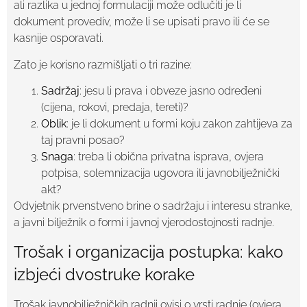
ali razlika u jednoj formulaciji može odlučiti je li
dokument provediv, može li se upisati pravo ili će se
kasnije osporavati.
Zato je korisno razmišljati o tri razine:
Sadržaj
: jesu li prava i obveze jasno određeni
(cijena, rokovi, predaja, tereti)?
Oblik
: je li dokument u formi koju zakon zahtijeva za
taj pravni posao?
Snaga
: treba li obična privatna isprava, ovjera
potpisa, solemnizacija ugovora ili javnobilježnički
akt?
Odvjetnik prvenstveno brine o sadržaju i interesu stranke,
a javni bilježnik o formi i javnoj vjerodostojnosti radnje.
Trošak i organizacija postupka: kako
izbjeći dvostruke korake
Trošak javnobilježničkih radnji ovisi o vrsti radnje (ovjera