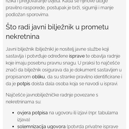
rizika i pregovaranje uvjeta. Kada se njihove uloge
pravilno rasporede, postupak je brži, sigurniji i manje
podložan sporovima.
Što radi javni bilježnik u prometu
nekretnina
Javni bilježnik (bilježnik) je nositelj javne službe koji
sastavlja i potvrđuje određene
isprave
te obavlja radnje
koje imaju posebnu pravnu snagu. U praksi to najčešće
znači da bilježnik osigurava da je dokument sastavljen u
propisanom
obliku
, da su stranke pravilno identificirane i
da je
potpis
doista dala osoba koja se navodi u ispravi.
Najčešće javnobilježničke radnje povezane s
nekretninama su:
ovjera potpisa
na ugovoru ili izjavi (npr. tabularna
izjava)
solemnizacija ugovora
(potvrda privatne isprave