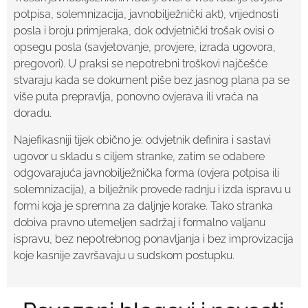
potpisa, solemnizacija, javnobilježnički akt), vrijednosti
posla i broju primjeraka, dok odvjetnički trošak ovisi o
opsegu posla (savjetovanje, provjere, izrada ugovora,
pregovori). U praksi se nepotrebni troškovi najčešće
stvaraju kada se dokument piše bez jasnog plana pa se
više puta prepravlja, ponovno ovjerava ili vraća na
doradu.
Najefikasniji tijek obično je: odvjetnik definira i sastavi
ugovor u skladu s ciljem stranke, zatim se odabere
odgovarajuća javnobilježnička forma (ovjera potpisa ili
solemnizacija), a bilježnik provede radnju i izda ispravu u
formi koja je spremna za daljnje korake. Tako stranka
dobiva pravno utemeljen sadržaj i formalno valjanu
ispravu, bez nepotrebnog ponavljanja i bez improvizacija
koje kasnije završavaju u sudskom postupku.