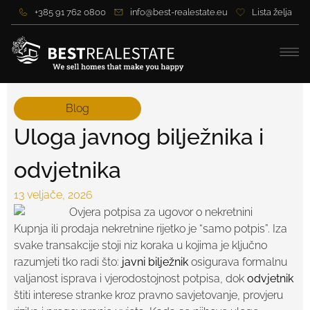
+385 91 762 0800
info@best-realestate.eu
Lista želja
Blog
Uloga javnog bilježnika i
odvjetnika
13 veljače, 2026
Kupnja ili prodaja nekretnine rijetko je “samo potpis”. Iza
svake transakcije stoji niz koraka u kojima je ključno
razumjeti tko radi što:
javni bilježnik
osigurava formalnu
valjanost isprava i vjerodostojnost potpisa, dok
odvjetnik
štiti interese stranke kroz pravno savjetovanje, provjeru