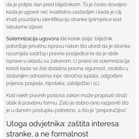
da je potpis dan pred bilježnikom. To je često dovoljno
kada je ugovor već kvalitetno sastavljen i kada je cilj
imati pouzdanu identifikaciju stranke (primjerice kod
tabularne izjave).
Solemnizacija ugovora
ide korak dalje: bilježnik
potvrđuje privatnu ispravu nakon što utvrdi da je stranka
razumjela sadržaj i pravne posljedice te da je oblik
isprave u skladu sa zakonom. U praksi se solemnizacija
koristi kada se želi dodatna pravna sigurnost, osobito u
složenijim odnosima (npr. obročna isplata, odgođeni
prijenos posjeda, hipoteka, zabilježbe i sl.).
Kod nekih pravnih poslova zakon može propisati stroži
oblik ili posebnu formu. Zato je dobro rano razjasniti što
je u danom postupku potrebno, a što je “preporučljivo”.
Uloga odvjetnika: zaštita interesa
stranke, a ne formalnost