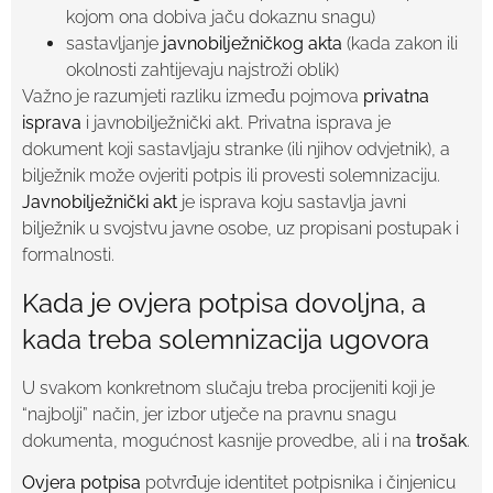
kojom ona dobiva jaču dokaznu snagu)
sastavljanje
javnobilježničkog akta
(kada zakon ili
okolnosti zahtijevaju najstroži oblik)
Važno je razumjeti razliku između pojmova
privatna
isprava
i javnobilježnički akt. Privatna isprava je
dokument koji sastavljaju stranke (ili njihov odvjetnik), a
bilježnik može ovjeriti potpis ili provesti solemnizaciju.
Javnobilježnički akt
je isprava koju sastavlja javni
bilježnik u svojstvu javne osobe, uz propisani postupak i
formalnosti.
Kada je ovjera potpisa dovoljna, a
kada treba solemnizacija ugovora
U svakom konkretnom slučaju treba procijeniti koji je
“najbolji” način, jer izbor utječe na pravnu snagu
dokumenta, mogućnost kasnije provedbe, ali i na
trošak
.
Ovjera potpisa
potvrđuje identitet potpisnika i činjenicu