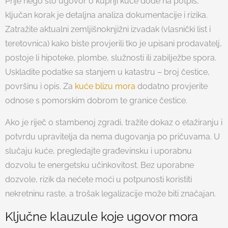
Prije nego što ugovor o kupnji kuće dođe na potpis,
ključan korak je detaljna analiza dokumentacije i rizika.
Zatražite aktualni zemljišnoknjižni izvadak (vlasnički list i
teretovnica) kako biste provjerili tko je upisani prodavatelj,
postoje li hipoteke, plombe, služnosti ili zabilježbe spora.
Uskladite podatke sa stanjem u katastru – broj čestice,
površinu i opis. Za
kuće blizu mora
dodatno provjerite
odnose s pomorskim dobrom te granice čestice.
Ako je riječ o stambenoj zgradi, tražite dokaz o etažiranju i
potvrdu upravitelja da nema dugovanja po pričuvama. U
slučaju kuće, pregledajte građevinsku i uporabnu
dozvolu te energetsku učinkovitost. Bez uporabne
dozvole, rizik da nećete moći u potpunosti koristiti
nekretninu raste, a trošak legalizacije može biti značajan.
Ključne klauzule koje ugovor mora