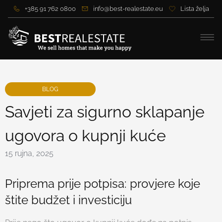
+385 91 762 0800
info@best-realestate.eu
Lista želja
BLOG
Savjeti za sigurno sklapanje
ugovora o kupnji kuće
15 rujna, 2025
Priprema prije potpisa: provjere koje
štite budžet i investiciju