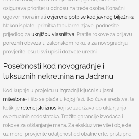
osigurava prioritet u odnosu na treće osobe. Konačni
ugovor mora imati
ovjerene potpise kod javnog bilježnika
.
Nakon isplate i primitka tabularne izjave, podnesite
prijedlog za
uknjižbu vlasništva
. Pratite rokove za prijavu
poreznih obveza u zakonskom roku, a za novogradnju
provjerite jesu li svi upisi i dozvole uredni.
Posebnosti kod novogradnje i
luksuznih nekretnina na Jadranu
Kod kupnje u projektu u izgradnji ključni su jasni
milestone
-i: što se plaća u kojoj fazi, tko čuva sredstva, te
koliki je
retencijski iznos
koji se zadržava do uklanjanja
eventualnih nedostataka. Tražite garancije izvođača i
rokove za otklanjanje mana. Za ekskluzivne vile i objekte
uz more, provjerite udaljenost od obalne crte, pristupne