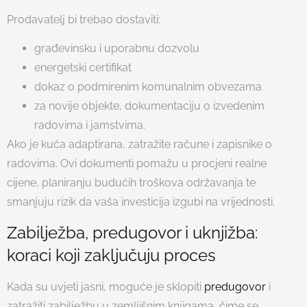
Prodavatelj bi trebao dostaviti:
građevinsku i uporabnu dozvolu
energetski certifikat
dokaz o podmirenim komunalnim obvezama
za novije objekte, dokumentaciju o izvedenim
radovima i jamstvima.
Ako je kuća adaptirana, zatražite račune i zapisnike o
radovima. Ovi dokumenti pomažu u procjeni realne
cijene, planiranju budućih troškova održavanja te
smanjuju rizik da vaša investicija izgubi na vrijednosti.
Zabilježba, predugovor i uknjižba:
koraci koji zaključuju proces
Kada su uvjeti jasni, moguće je sklopiti
predugovor
i
zatražiti zabilježbu u zemljišnim knjigama, čime se