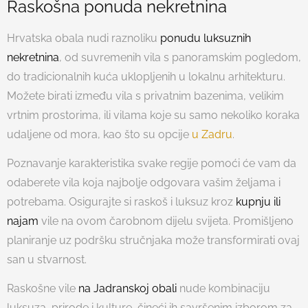
Raskošna ponuda nekretnina
Hrvatska obala nudi raznoliku
ponudu luksuznih
nekretnina
, od suvremenih vila s panoramskim pogledom,
do tradicionalnih kuća uklopljenih u lokalnu arhitekturu.
Možete birati između vila s privatnim bazenima, velikim
vrtnim prostorima, ili vilama koje su samo nekoliko koraka
udaljene od mora, kao što su opcije
u Zadru
.
Poznavanje karakteristika svake regije pomoći će vam da
odaberete vila koja najbolje odgovara vašim željama i
potrebama. Osigurajte si raskoš i luksuz kroz
kupnju ili
najam
vile na ovom čarobnom dijelu svijeta. Promišljeno
planiranje uz podršku stručnjaka može transformirati ovaj
san u stvarnost.
Raskošne vile
na Jadranskoj obali
nude kombinaciju
luksuza, prirode i kulture, čineći ih savršenim izborom za