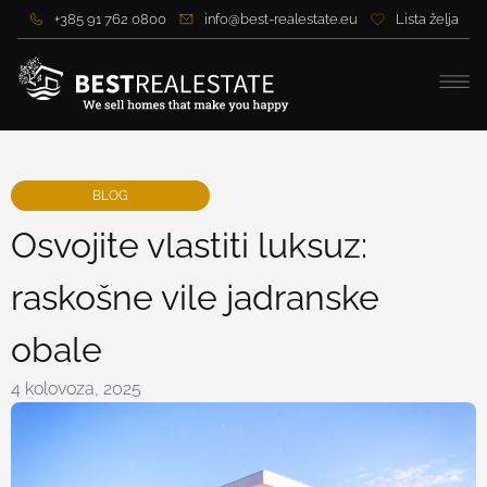
+385 91 762 0800
info@best-realestate.eu
Lista želja
BLOG
Osvojite vlastiti luksuz:
raskošne vile jadranske
obale
4 kolovoza, 2025