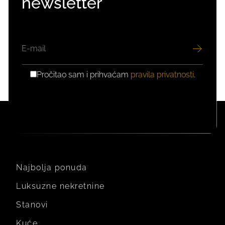
newsletter
EMAIL
Pročitao sam i prihvaćam
pravila privatnosti
.
GDPR
PRIVOLA
Najbolja ponuda
Luksuzne nekretnine
Stanovi
Kuće