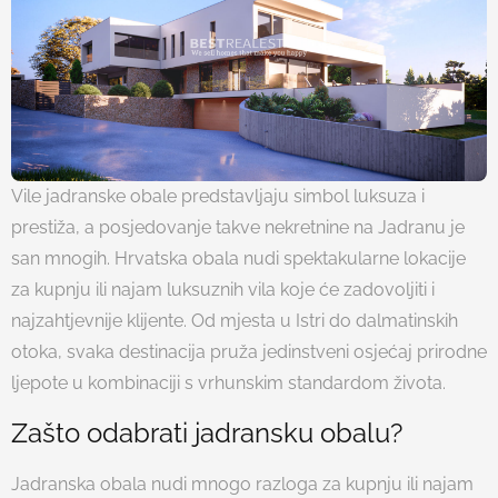
Vile jadranske obale predstavljaju simbol luksuza i
prestiža, a posjedovanje takve nekretnine na Jadranu je
san mnogih. Hrvatska obala nudi spektakularne lokacije
za kupnju ili najam luksuznih vila koje će zadovoljiti i
najzahtjevnije klijente. Od mjesta u Istri do dalmatinskih
otoka, svaka destinacija pruža jedinstveni osjećaj prirodne
ljepote u kombinaciji s vrhunskim standardom života.
Zašto odabrati jadransku obalu?
Jadranska obala nudi mnogo razloga za kupnju ili najam