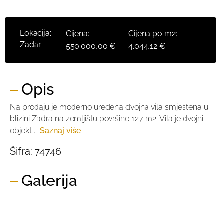
Lokacija:
Cijena:
Cijena po m2:
Zadar
550.000,00 €
4.044,12 €
Opis
Na prodaju je moderno uređena dvojna vila smještena u
blizini Zadra na zemljištu površine 127 m2. Vila je dvojni
objekt ...
Saznaj više
Šifra:
74746
Galerija