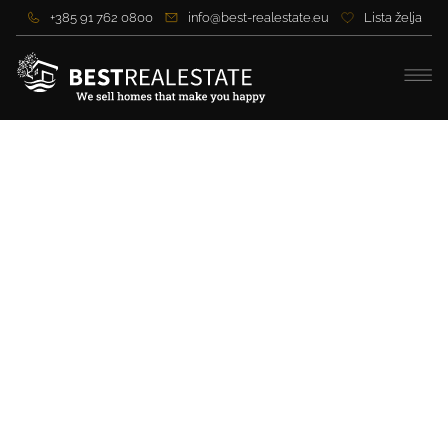
+385 91 762 0800
info@best-realestate.eu
Lista želja
Dvojna vila u blizini mora