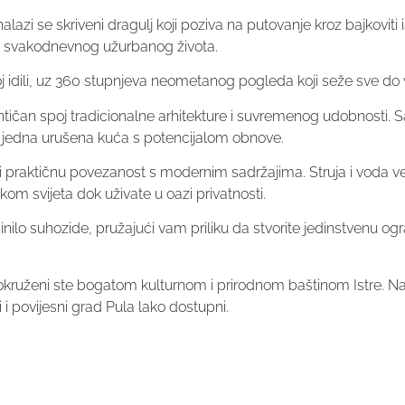
zi se skriveni dragulj koji poziva na putovanje kroz bajkoviti i
od svakodnevnog užurbanog života.
koj idili, uz 360 stupnjeva neometanog pogleda koji seže sve do 
entičan spoj tradicionalne arhitekture i suvremenog udobnosti.
oš jedna urušena kuća s potencijalom obnove.
praktičnu povezanost s modernim sadržajima. Struja i voda već 
m svijeta dok uživate u oazi privatnosti.
nilo suhozide, pružajući vam priliku da stvorite jedinstvenu ogr
kruženi ste bogatom kulturnom i prirodnom baštinom Istre. Najs
 i povijesni grad Pula lako dostupni.