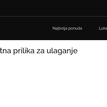
Najbolja ponuda
Luks
tna prilika za ulaganje