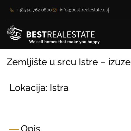
+385 91 762 0800
info@best-realestate.eu
Zemljište u srcu Istre – izuze
Lokacija: Istra
Cijena:
800.000,00 €
Cijena po m2:
22,22 €
Opis