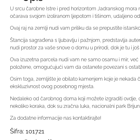
U srcu čarobne Istre i pred horizontom Jadranskog mora nala
očarava svojom izoliranom ljepotom i tišinom, udaljeno 
Ovaj raj na zemlji nudi vam priliku da se prepustite istars
Štancija sagrađena s ljubavlju i pažnjom, predstavlja aut
nudi prostor za vaše snove o domu u prirodi, dok je tu i j
Ova izuzetna parcela nudi vam ne samo osamu i mir, već i 
položene, omogućujući vam da ostanete povezani s ostatko
Osim toga, zemljište je obilato kamenjem koje je nekada či
ekskluzivnost ovog posebnog mjesta.
Nedaleko od čarobnog doma koji možete izgraditi ovdje, o
nekoliko koraka, dok su zračna luka, nacionalni park Brijuni
Za dodatne informacije nas kontaktirajte!
Šifra:
101721