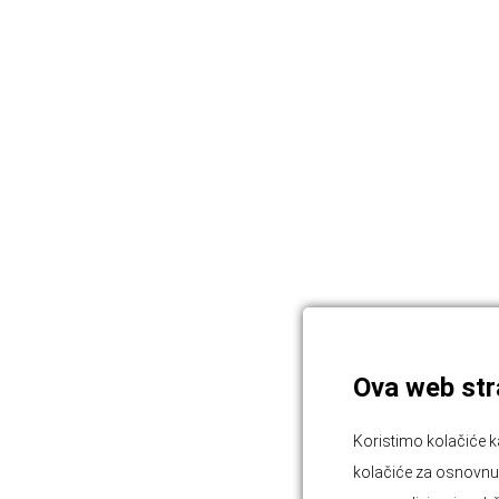
Ova web stra
Koristimo kolačiće k
kolačiće za osnovnu f