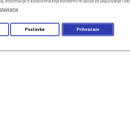
aj. Informacije o kolačićima koje koristimo te opcije za uključivanje i isk
stavkama
.
Postavke
Prihvaćam