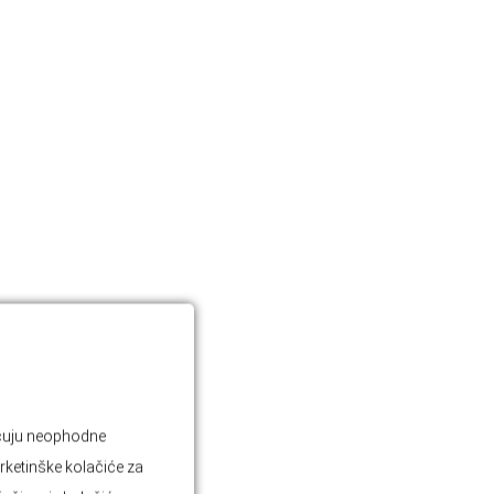
jučuju neophodne
rketinške kolačiće za