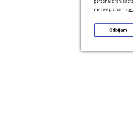
personalizirani sadrž
možete pronaći u
po
Odbijam