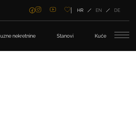
HR
EN
DE
uzne nekretnine
Stanovi
Kuće