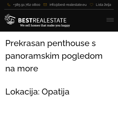
+385 91 762 0800
info@best-realestate.eu
Lista želja
Prekrasan penthouse s
panoramskim pogledom
na more
Lokacija: Opatija
Cijena:
Na upit
Cijena po m2:
Na upit