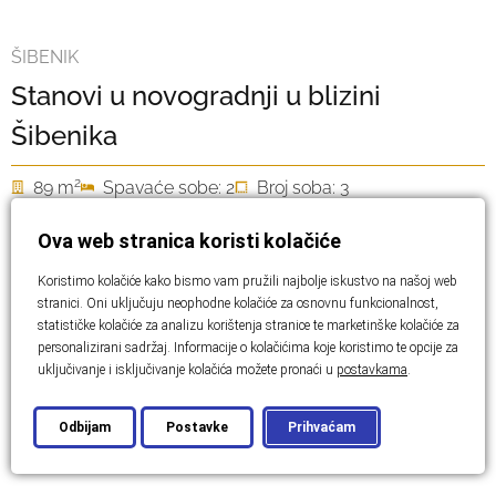
ŠIBENIK
Stanovi u novogradnji u blizini
Šibenika
2
89 m
Spavaće sobe: 2
Broj soba: 3
Cijena:
439.515,00 €
Ova web stranica koristi kolačiće
Koristimo kolačiće kako bismo vam pružili najbolje iskustvo na našoj web
stranici. Oni uključuju neophodne kolačiće za osnovnu funkcionalnost,
statističke kolačiće za analizu korištenja stranice te marketinške kolačiće za
personalizirani sadržaj. Informacije o kolačićima koje koristimo te opcije za
uključivanje i isključivanje kolačića možete pronaći u
postavkama
.
Odbijam
Postavke
Prihvaćam