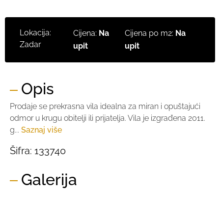
Lokacija:
Cijena:
Na
Cijena po m2:
Na
Zadar
upit
upit
Opis
Prodaje se prekrasna vila idealna za miran i opuštajući
odmor u krugu obitelji ili prijatelja. Vila je izgrađena 2011.
g...
Saznaj više
Šifra:
133740
Galerija