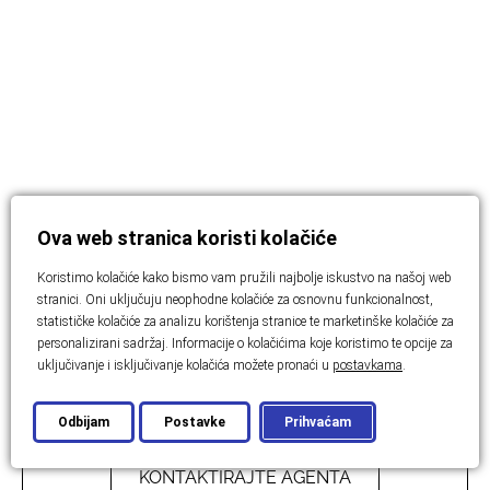
Ova web stranica koristi kolačiće
Koristimo kolačiće kako bismo vam pružili najbolje iskustvo na našoj web
stranici. Oni uključuju neophodne kolačiće za osnovnu funkcionalnost,
statističke kolačiće za analizu korištenja stranice te marketinške kolačiće za
personalizirani sadržaj. Informacije o kolačićima koje koristimo te opcije za
uključivanje i isključivanje kolačića možete pronaći u
postavkama
.
Cijena: Na upit
Odbijam
Postavke
Prihvaćam
KONTAKTIRAJTE AGENTA