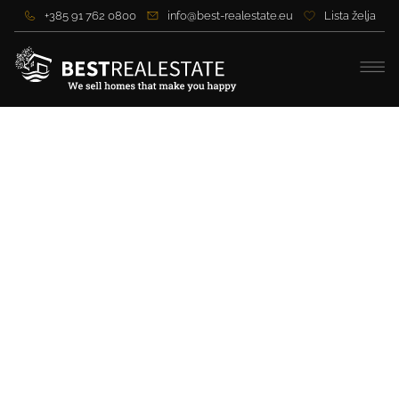
+385 91 762 0800
info@best-realestate.eu
Lista želja
Prekrasna moderna vila na
mirnoj lokaciji u Zadru