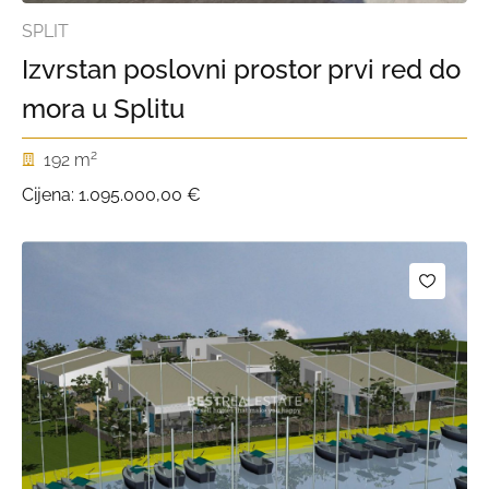
SPLIT
Izvrstan poslovni prostor prvi red do
mora u Splitu
2
192 m
Cijena:
1.095.000,00 €