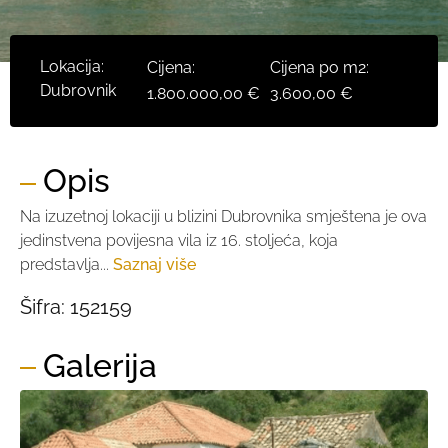
Lokacija:
Cijena:
Cijena po m2:
Dubrovnik
1.800.000,00 €
3.600,00 €
Opis
Na izuzetnoj lokaciji u blizini Dubrovnika smještena je ova
jedinstvena povijesna vila iz 16. stoljeća, koja
predstavlja...
Saznaj više
Šifra:
152159
Galerija