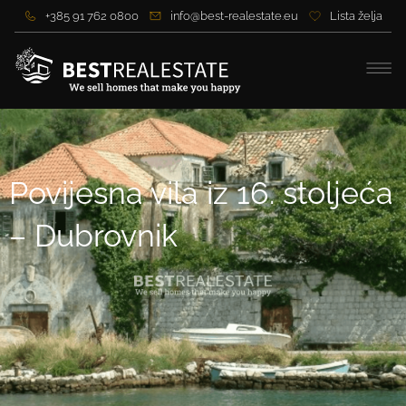
+385 91 762 0800
info@best-realestate.eu
Lista želja
Povijesna vila iz 16. stoljeća
– Dubrovnik