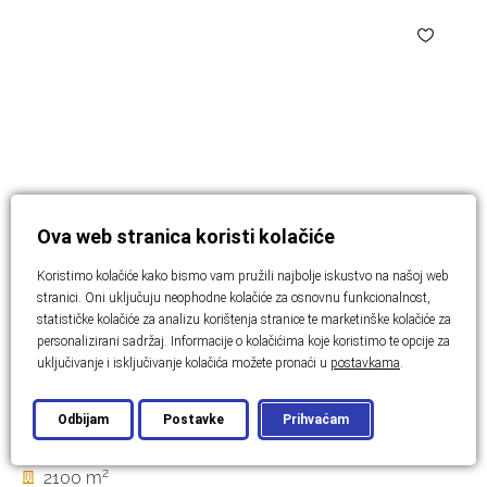
Ova web stranica koristi kolačiće
Koristimo kolačiće kako bismo vam pružili najbolje iskustvo na našoj web
stranici. Oni uključuju neophodne kolačiće za osnovnu funkcionalnost,
statističke kolačiće za analizu korištenja stranice te marketinške kolačiće za
personalizirani sadržaj. Informacije o kolačićima koje koristimo te opcije za
ZADAR
uključivanje i isključivanje kolačića možete pronaći u
postavkama
.
Projekt za 3 luksuzne vile s
pogledom na zadarski arhipelag
Odbijam
Postavke
Prihvaćam
2
2100 m