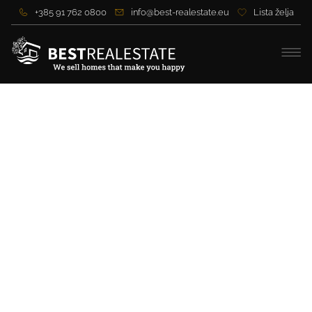
+385 91 762 0800
info@best-realestate.eu
Lista želja
Moderan stan u
novogradnji – 700 m od
mora