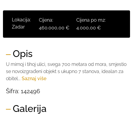
Lokacija:
Cijena:
Cijena po m2:
Zadar
460.000,00 €
4.000,00 €
Opis
U mirnoj i tihoj ulici, svega 700 metara od mora, smjestio
se novoizgrađeni objekt s ukupno 7 stanova, idealan za
obitel...
Saznaj više
Šifra:
142496
Galerija