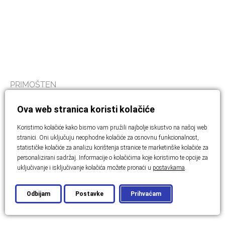
PRIMOŠTEN
Moderna luksuzna vila s bazenom –
Ova web stranica koristi kolačiće
Primošten
Koristimo kolačiće kako bismo vam pružili najbolje iskustvo na našoj web
stranici. Oni uključuju neophodne kolačiće za osnovnu funkcionalnost,
2
300 m
Spavaće sobe: 4
Broj soba: 5
statističke kolačiće za analizu korištenja stranice te marketinške kolačiće za
personalizirani sadržaj. Informacije o kolačićima koje koristimo te opcije za
Cijena:
1.690.000,00 €
uključivanje i isključivanje kolačića možete pronaći u
postavkama
.
Odbijam
Postavke
Prihvaćam