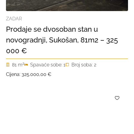
ZADAR
Prodaje se dvosoban stan u
novogradnji, Sukošan, 81m2 – 325
000 €
2
81 m
Spavaće sobe: 1
Broj soba: 2
Cijena:
325.000,00 €