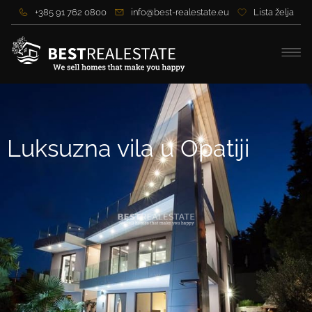
+385 91 762 0800
info@best-realestate.eu
Lista želja
Luksuzna vila u Opatiji