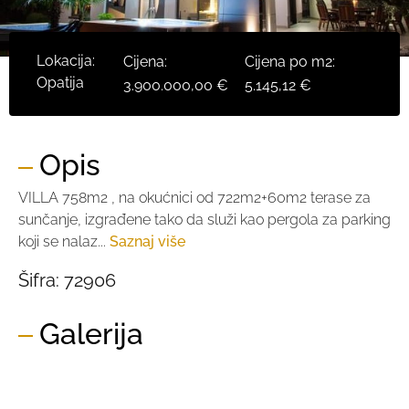
Lokacija:
Cijena:
Cijena po m2:
Opatija
3.900.000,00 €
5.145,12 €
Opis
VILLA 758m2 , na okućnici od 722m2+60m2 terase za
sunčanje, izgrađene tako da služi kao pergola za parking
koji se nalaz...
Saznaj više
Šifra:
72906
Galerija