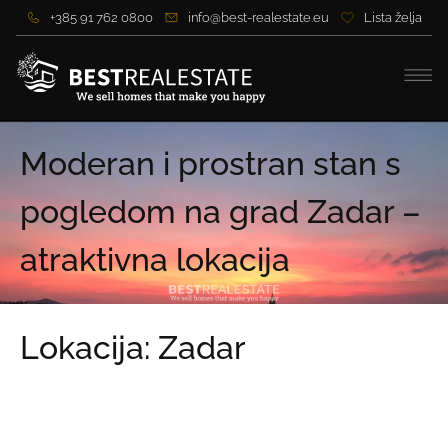
+385 91 762 0800
info@best-realestate.eu
Lista želja
Moderan i prostran stan s
pogledom na grad Zadar –
atraktivna lokacija
Lokacija: Zadar
Cijena:
670.000,00 €
Cijena po m2:
6.261,68 €