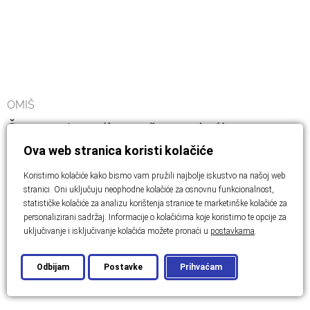
OMIŠ
Šarmantna vila s očaravajućim
Ova web stranica koristi kolačiće
pogledom na more
Koristimo kolačiće kako bismo vam pružili najbolje iskustvo na našoj web
2
130 m
Spavaće sobe: 3
Broj soba: 4
stranici. Oni uključuju neophodne kolačiće za osnovnu funkcionalnost,
statističke kolačiće za analizu korištenja stranice te marketinške kolačiće za
Cijena:
1.500.000,00 €
personalizirani sadržaj. Informacije o kolačićima koje koristimo te opcije za
uključivanje i isključivanje kolačića možete pronaći u
postavkama
.
Odbijam
Postavke
Prihvaćam