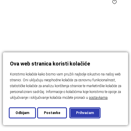
Ova web stranica koristi kolačiće
Koristimo kolačiće kako bismo vam pružili najbolje iskustvo na našoj web
stranici. Oni uključuju neophodne kolačiće za osnovnu funkcionalnost,
statističke kolačiće za analizu korištenja stranice te marketinške kolačiće za
ISTRA
personalizirani sadržaj. Informacije o kolačićima koje koristimo te opcije za
Moderna dvojna vila u Istri
uključivanje i isključivanje kolačića možete pronaći u
postavkama
.
2
215 m
Spavaće sobe: 3
Broj soba: 4
Odbijam
Postavke
Prihvaćam
Cijena:
1.450.000,00 €