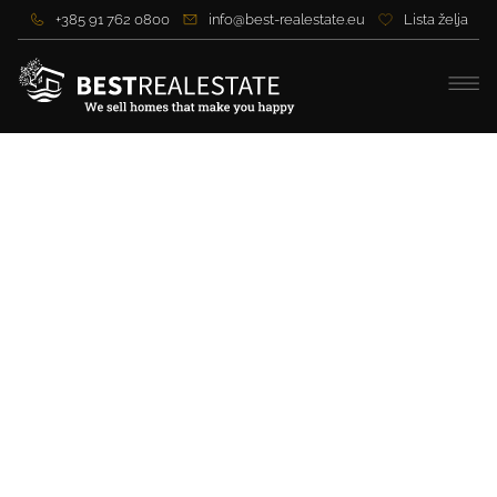
+385 91 762 0800
info@best-realestate.eu
Lista želja
Luksuzna vila u blizini
Splita