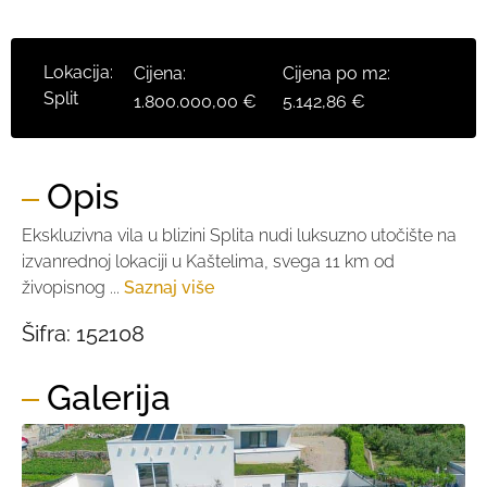
Lokacija:
Cijena:
Cijena po m2:
Split
1.800.000,00 €
5.142,86 €
Opis
Ekskluzivna vila u blizini Splita nudi luksuzno utočište na
izvanrednoj lokaciji u Kaštelima, svega 11 km od
živopisnog ...
Saznaj više
Šifra:
152108
Galerija