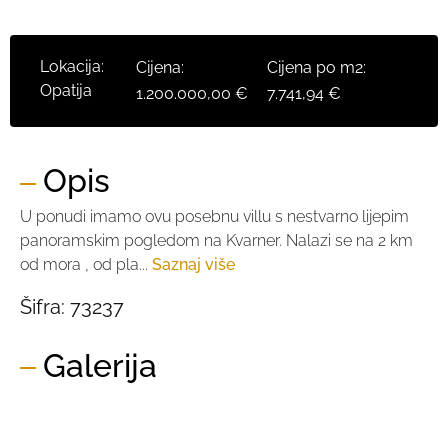
Lokacija:
Cijena:
Cijena po m2:
Opatija
1.200.000,00 €
7.741,94 €
Opis
U ponudi imamo ovu posebnu villu s nestvarno lijepim
panoramskim pogledom na Kvarner. Nalazi se na 2 km
od mora , od pla...
Saznaj više
Šifra:
73237
Galerija