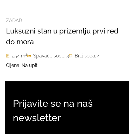
ZADAR
Luksuzni stan u prizemlju prvi red
do mora
2
254 m
Spavaće sobe: 3
Broj soba: 4
Cijena: Na upit
Prijavite se na naš
newsletter