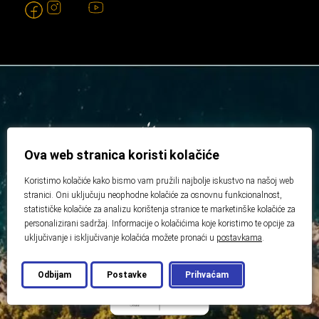
Ova web stranica koristi kolačiće
Koristimo kolačiće kako bismo vam pružili najbolje iskustvo na našoj web
stranici. Oni uključuju neophodne kolačiće za osnovnu funkcionalnost,
statističke kolačiće za analizu korištenja stranice te marketinške kolačiće za
personalizirani sadržaj. Informacije o kolačićima koje koristimo te opcije za
uključivanje i isključivanje kolačića možete pronaći u
postavkama
.
Odbijam
Postavke
Prihvaćam