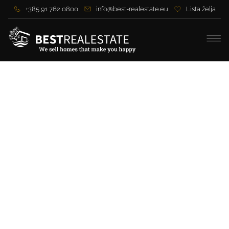
+385 91 762 0800
info@best-realestate.eu
Lista želja
Luksuzna vila s prekrasnim
pogledom