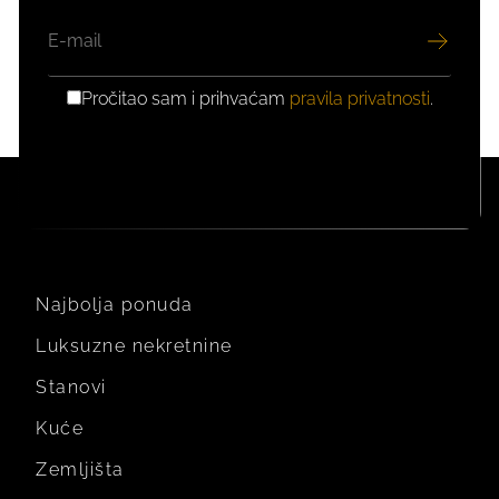
EMAIL
Pročitao sam i prihvaćam
pravila privatnosti
.
GDPR
PRIVOLA
Najbolja ponuda
Luksuzne nekretnine
Stanovi
Kuće
Zemljišta