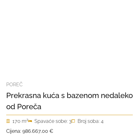
POREČ
Prekrasna kuća s bazenom nedaleko
od Poreča
2
170 m
Spavaće sobe: 3
Broj soba: 4
Cijena:
986.667,00 €