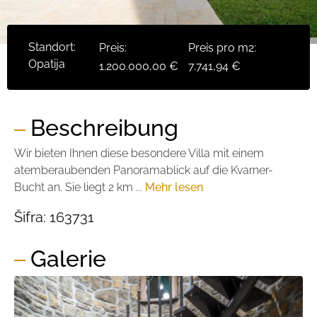
Standort:
Preis:
Preis pro m2:
Opatija
1.200.000,00 €
7.741,94 €
Beschreibung
Wir bieten Ihnen diese besondere Villa mit einem
atemberaubenden Panoramablick auf die Kvarner-
Bucht an. Sie liegt 2 km ...
Mehr lesen
Šifra:
163731
Galerie