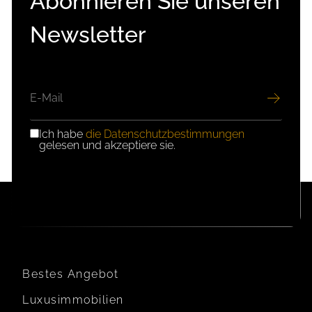
Abonnieren Sie unseren
Newsletter
E-
MAIL
Ich habe
die Datenschutzbestimmungen
DSGVO-
gelesen und akzeptiere sie.
EINWILLIGUNG
Bestes Angebot
Luxusimmobilien