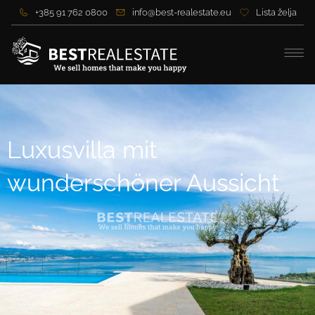
+385 91 762 0800
info@best-realestate.eu
Lista želja
Luxusvilla mit
wunderschöner Aussicht