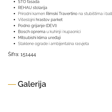
STO fasada
REHAU stolarija
Prirodni kamen
Rimski Travertino
na stubištima i ba
Višeslojni
hrastov parket
Podno grijanje (DEVI)
Bosch oprema
u kuhinji i kupaonici
Mitsubishi klima uređaji
Staklene ograde i ambijentalna rasvjeta
Šifra:
151444
Galerija