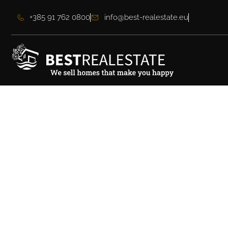
+385 91 762 0800
info@best-realestate.eu
Moderan dvosoban 
Sukošan – 325.000