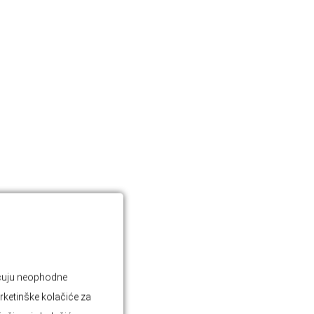
jučuju neophodne
rketinške kolačiće za