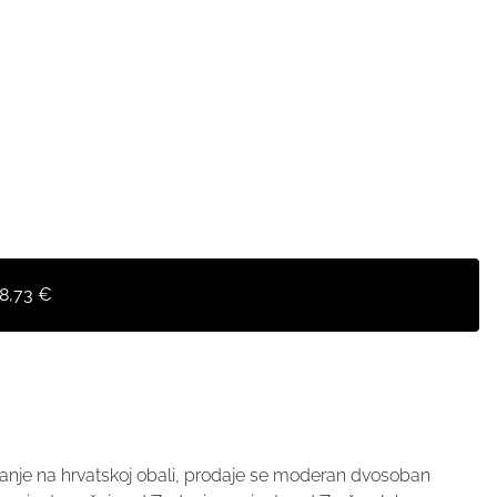
58,73 €
aganje na hrvatskoj obali, prodaje se moderan dvosoban