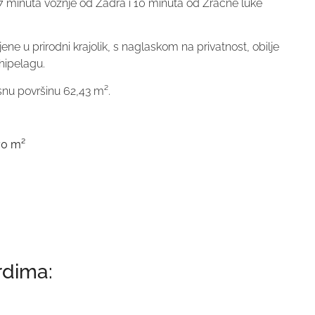
 7 minuta vožnje od Zadra i 10 minuta od Zračne luke
jene u prirodni krajolik, s naglaskom na privatnost, obilje
hipelagu.
snu površinu 62,43 m².
70 m²
rdima: