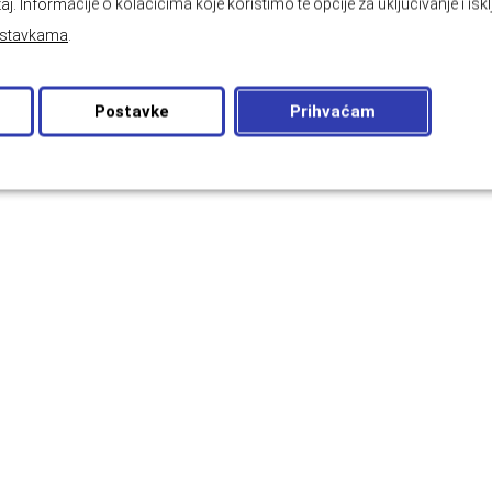
aj. Informacije o kolačićima koje koristimo te opcije za uključivanje i isk
stavkama
.
Postavke
Prihvaćam