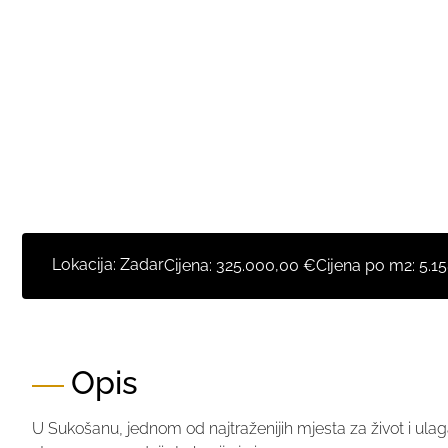
Lokacija: Zadar
Cijena:
325.000,00 €
Cijena po m2:
5.1
Opis
U Sukošanu, jednom od najtraženijih mjesta za život i ul