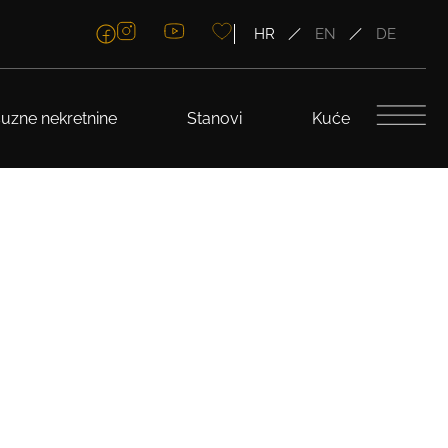
HR
EN
DE
uzne nekretnine
Stanovi
Kuće