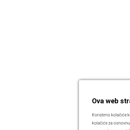
Ova web stra
Koristimo kolačiće k
kolačiće za osnovnu f