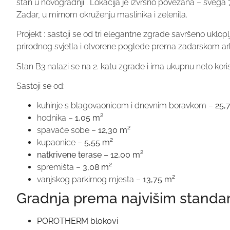
stan u novogradnji . Lokacija je izvrsno povezana – svega
Zadar, u mirnom okruženju maslinika i zelenila.
Projekt : sastoji se od tri elegantne zgrade savršeno uklopl
prirodnog svjetla i otvorene poglede prema zadarskom ar
Stan B3 nalazi se na 2. katu zgrade i ima ukupnu neto kori
Sastoji se od:
kuhinje s blagovaonicom i dnevnim boravkom –
25,
hodnika –
1,05 m²
spavaće sobe –
12,30 m²
kupaonice –
5,55 m²
natkrivene terase – 12,00 m²
spremišta –
3,08 m²
vanjskog parkirnog mjesta –
13,75 m²
Gradnja prema najvišim standa
POROTHERM blokovi