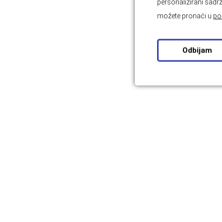
personalizirani sadrž
možete pronaći u
po
Odbijam