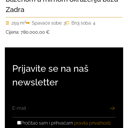
Zadra
2
259 m
Spavaće sobe: 3
Broj soba: 4
Cijena:
780.000,00 €
Prijavite se na naš
newsletter
EMAIL
Pročitao sam i prihvaćam
pravila privatnosti
.
GDPR