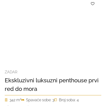
ZADAR
Ekskluzivni luksuzni penthouse prvi
red do mora
2
342 m
Spavaće sobe: 3
Broj soba: 4