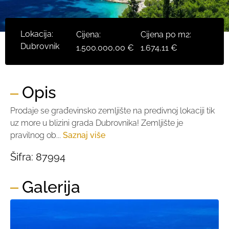
Lokacija:
Cijena:
Cijena po m2:
Dubrovnik
1.500.000,00 €
1.674,11 €
Opis
Prodaje se građevinsko zemljište na predivnoj lokaciji tik
uz more u blizini grada Dubrovnika! Zemljište je
pravilnog ob...
Saznaj više
Šifra:
87994
Galerija