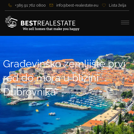
+385 91 762 0800
info@best-realestate.eu
Lista želja
Građevinsko zemljište prvi
red do mora u blizini
Dubrovnika