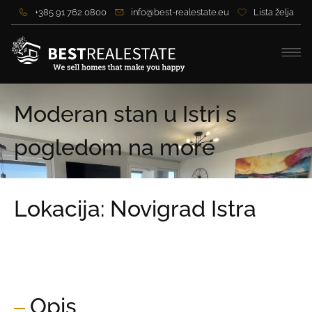
+385 91 762 0800
info@best-realestate.eu
Lista želja
Moderan stan u Istri s
pogledom na more
Lokacija: Novigrad Istra
Cijena:
469.000,00 €
Cijena po m2:
4.553,40 €
Opis