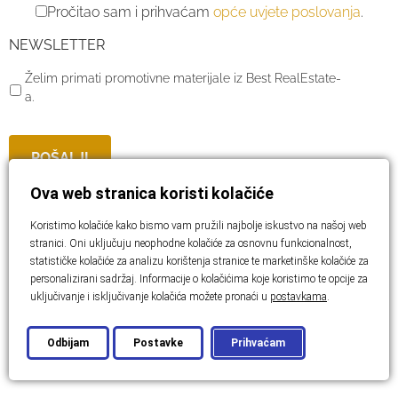
Pročitao sam i prihvaćam
opće uvjete poslovanja
.
NEWSLETTER
Želim primati promotivne materijale iz Best RealEstate-
a.
Ova web stranica koristi kolačiće
Koristimo kolačiće kako bismo vam pružili najbolje iskustvo na našoj web
stranici. Oni uključuju neophodne kolačiće za osnovnu funkcionalnost,
Slične nekretnine
statističke kolačiće za analizu korištenja stranice te marketinške kolačiće za
personalizirani sadržaj. Informacije o kolačićima koje koristimo te opcije za
uključivanje i isključivanje kolačića možete pronaći u
postavkama
.
Odbijam
Postavke
Prihvaćam