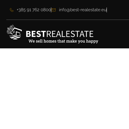
+385 91 762 0800
info@best-realestate.eu
Atraktivan teren s