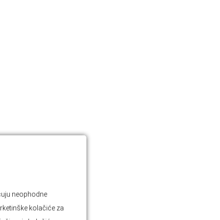
jučuju neophodne
rketinške kolačiće za