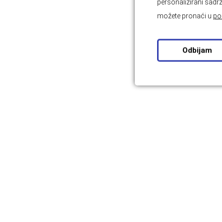
personalizirani sadrž
možete pronaći u
po
Odbijam