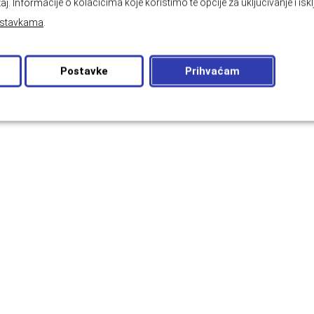
aj. Informacije o kolačićima koje koristimo te opcije za uključivanje i isk
stavkama
.
Postavke
Prihvaćam