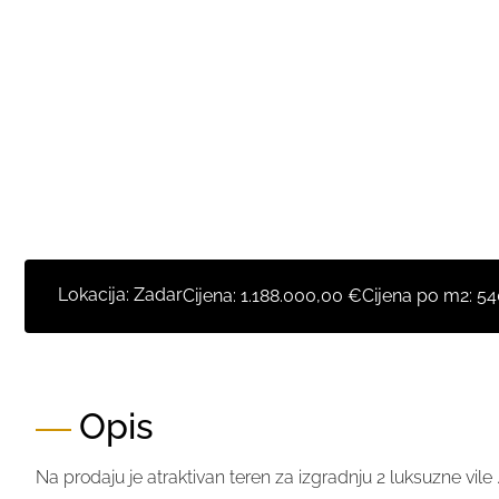
Lokacija: Zadar
Cijena:
1.188.000,00 €
Cijena po m2:
54
Opis
Na prodaju je atraktivan teren za izgradnju 2 luksuzne vile 