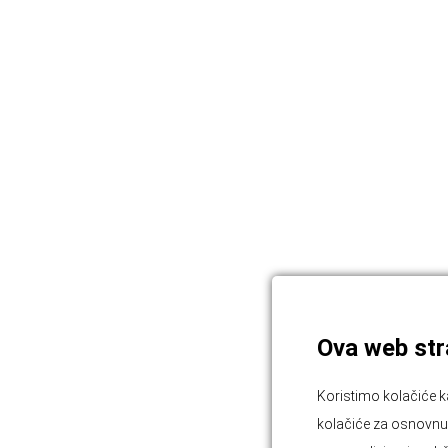
Ova web stra
Koristimo kolačiće k
kolačiće za osnovnu f