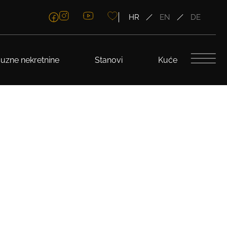
HR
EN
DE
uzne nekretnine
Stanovi
Kuće