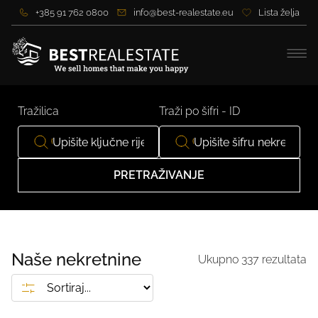
+385 91 762 0800
info@best-realestate.eu
Lista želja
Tražilica
Traži po šifri - ID
PRETRAŽIVANJE
Naše nekretnine
Ukupno
337
rezultata