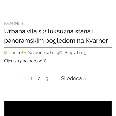
KVARNER
Urbana vila s 2 luksuzna stana i
panoramskim pogledom na Kvarner
2
200 m
Spavaće sobe: 4
Broj soba: 5
Cijena:
1.500.000,00 €
1
2
3
…
Sljedeća »