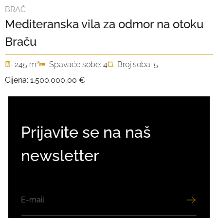
BRAČ
Mediteranska vila za odmor na otoku
Braču
2
245 m
Spavaće sobe: 4
Broj soba: 5
Cijena:
1.500.000,00 €
Prijavite se na naš
newsletter
EMAIL