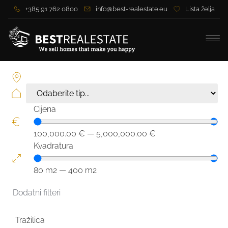
+385 91 762 0800
info@best-realestate.eu
Lista želja
Cijena
100,000.00
€
—
5,000,000.00
€
Kvadratura
80
m2
—
400
m2
Dodatni filteri
Tražilica