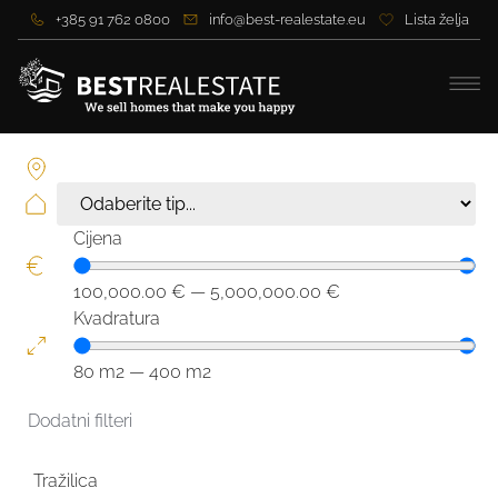
+385 91 762 0800
info@best-realestate.eu
Lista želja
Cijena
100,000.00
€
—
5,000,000.00
€
Kvadratura
80
m2
—
400
m2
Dodatni filteri
Tražilica