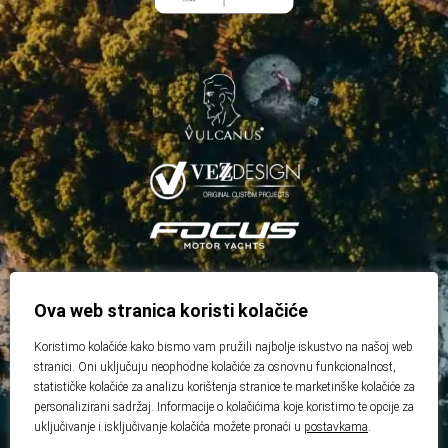
Ova web stranica koristi kolačiće
Koristimo kolačiće kako bismo vam pružili najbolje iskustvo na našoj web
stranici. Oni uključuju neophodne kolačiće za osnovnu funkcionalnost,
statističke kolačiće za analizu korištenja stranice te marketinške kolačiće za
personalizirani sadržaj. Informacije o kolačićima koje koristimo te opcije za
uključivanje i isključivanje kolačića možete pronaći u
postavkama
.