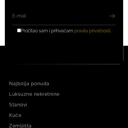
EMAIL
Pročitao sam i prihvaćam
pravila privatnosti
.
GDPR
PRIVOLA
Najbolja ponuda
Luksuzne nekretnine
Stanovi
Kuće
Zemljišta