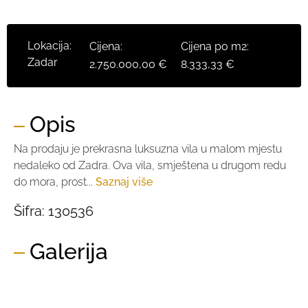
Lokacija:
Cijena:
Cijena po m2:
Zadar
2.750.000,00 €
8.333,33 €
Opis
Na prodaju je prekrasna luksuzna vila u malom mjestu
nedaleko od Zadra. Ova vila, smještena u drugom redu
do mora, prost...
Saznaj više
Šifra:
130536
Galerija