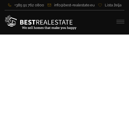
+385 91 762 0800
info@best-realestate.eu
Lista želja
Prekrasna luksuzna vila
drugi red do mora
nedaleko od Zadra