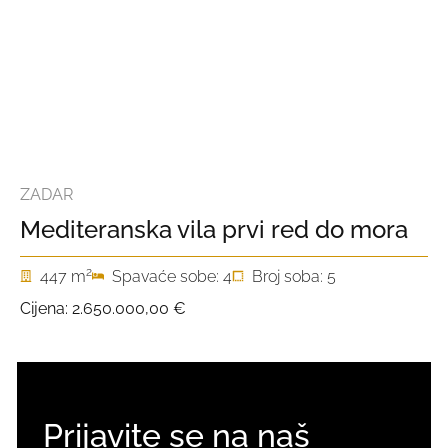
ZADAR
Mediteranska vila prvi red do mora
2
447 m
Spavaće sobe: 4
Broj soba: 5
Cijena:
2.650.000,00 €
Prijavite se na naš