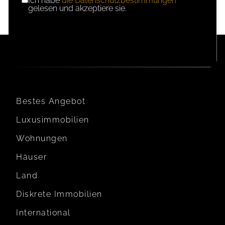
Ich habe
die Datenschutzbestimmungen
DSGVO-
gelesen und akzeptiere sie.
EINWILLIGUNG
Bestes Angebot
Luxusimmobilien
Wohnungen
Häuser
Land
Diskrete Immobilien
International