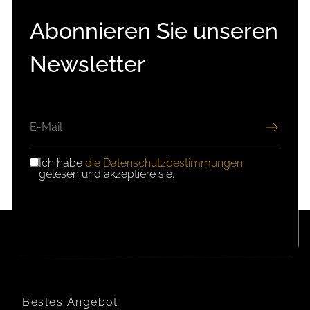
Abonnieren Sie unseren
Newsletter
E-
MAIL
Ich habe
die Datenschutzbestimmungen
DSGVO-
gelesen und akzeptiere sie.
EINWILLIGUNG
Bestes Angebot