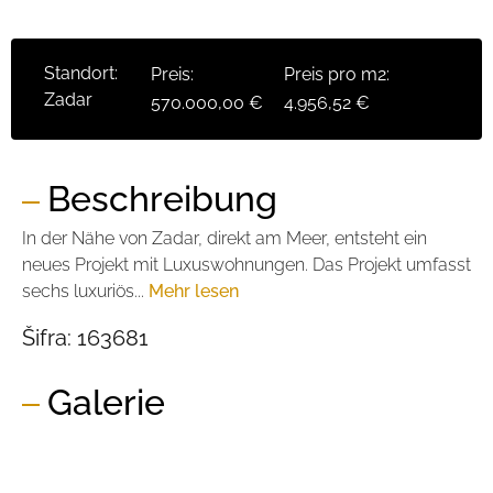
Standort:
Preis:
Preis pro m2:
Zadar
570.000,00 €
4.956,52 €
Beschreibung
In der Nähe von Zadar, direkt am Meer, entsteht ein
neues Projekt mit Luxuswohnungen. Das Projekt umfasst
sechs luxuriös...
Mehr lesen
Šifra:
163681
Galerie