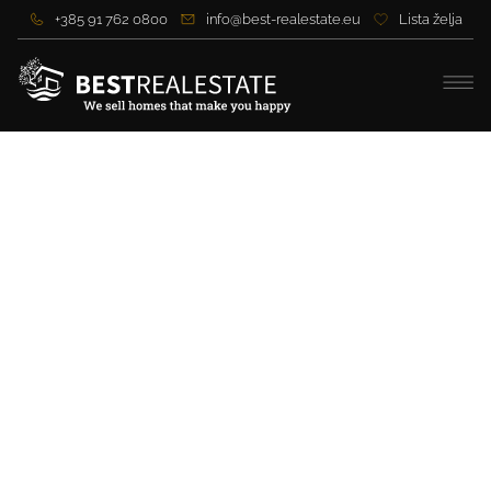
+385 91 762 0800
info@best-realestate.eu
Lista želja
Neues Projekt von
Luxuswohnungen in erster
Meeresreihe