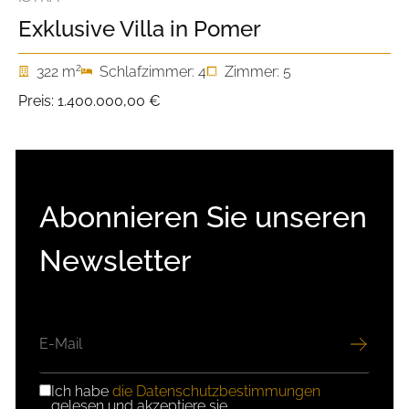
Exklusive Villa in Pomer
2
322 m
Schlafzimmer: 4
Zimmer: 5
Preis:
1.400.000,00 €
Abonnieren Sie unseren
Newsletter
E-
MAIL
Ich habe
die Datenschutzbestimmungen
DSGVO-
gelesen und akzeptiere sie.