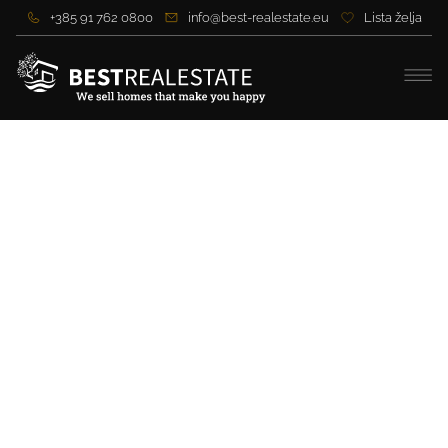
+385 91 762 0800
info@best-realestate.eu
Lista želja
Luxus-Apartmentprojekt –
zweite Reihe zum Meer,
Sukošan