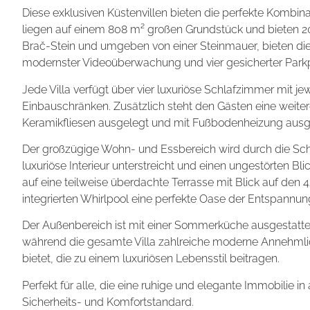
Diese exklusiven Küstenvillen bieten die perfekte Kombina
liegen auf einem 808 m² großen Grundstück und bieten 2
Brač-Stein und umgeben von einer Steinmauer, bieten die
modernster Videoüberwachung und vier gesicherter Parkpl
Jede Villa verfügt über vier luxuriöse Schlafzimmer mit 
Einbauschränken. Zusätzlich steht den Gästen eine weitere
Keramikfliesen ausgelegt und mit Fußbodenheizung ausges
Der großzügige Wohn- und Essbereich wird durch die Sch
luxuriöse Interieur unterstreicht und einen ungestörten B
auf eine teilweise überdachte Terrasse mit Blick auf den 4
integrierten Whirlpool eine perfekte Oase der Entspannung
Der Außenbereich ist mit einer Sommerküche ausgestattet
während die gesamte Villa zahlreiche moderne Annehmli
bietet, die zu einem luxuriösen Lebensstil beitragen.
Perfekt für alle, die eine ruhige und elegante Immobilie 
Sicherheits- und Komfortstandard.