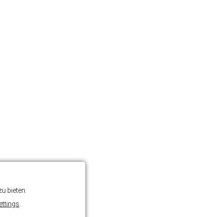
u bieten.
ettings
.