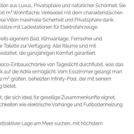
tion aus Luxus, Privatsphäre und natürlicher Schönheit. Sie
06 m² Wohnfläche. Verkleidet mit dem charakteristischen
se Villen maximale Sicherheit und Privatsphäre dank
ätze mit Ladestationen für Elektrofahrzeuge.
jeweils eigenem Bad, Klimaanlage, Fernseher und
 Toilette zur Verfügung. Alle Räume sind mit
tattet, die ganzjährigen Komfort garantiert.
üco-Einbauschränke von Tageslicht durchflutet, was das
lick auf die Adria ermöglicht. Vom Esszimmer gelangt man
2 m² großen, beheizten Infinity-Pool, der mit seinem
 bietet.
, die sich ideal für gesellige Zusammenkünfte eignet,
chkeiten wie elektrische Vorhänge und Fußbodenheizung
in attraktiver Lage am Meer suchen, mit höchstem