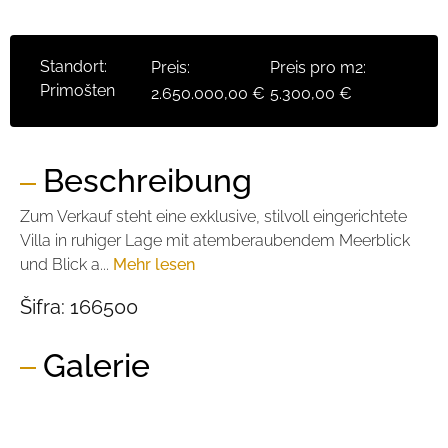
Standort:
Preis:
Preis pro m2:
Primošten
2.650.000,00 €
5.300,00 €
Beschreibung
Zum Verkauf steht eine exklusive, stilvoll eingerichtete
Villa in ruhiger Lage mit atemberaubendem Meerblick
und Blick a...
Mehr lesen
Šifra:
166500
Galerie