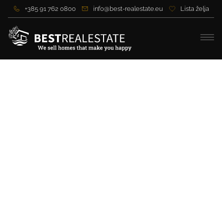
+385 91 762 0800
info@best-realestate.eu
Lista želja
Luxuriöse Designervilla mit
Panoramablick aufs Meer –
500 m² Eleganz und
Privatsphäre