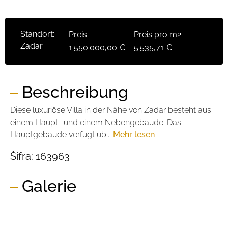
Standort:
Preis:
Preis pro m2:
Zadar
1.550.000,00 €
5.535,71 €
Beschreibung
Diese luxuriöse Villa in der Nähe von Zadar besteht aus
einem Haupt- und einem Nebengebäude. Das
Hauptgebäude verfügt üb...
Mehr lesen
Šifra:
163963
Galerie