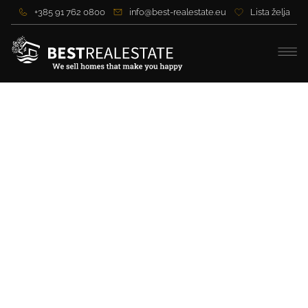
+385 91 762 0800
info@best-realestate.eu
Lista želja
Luxusvilla in der Nähe von
Zadar