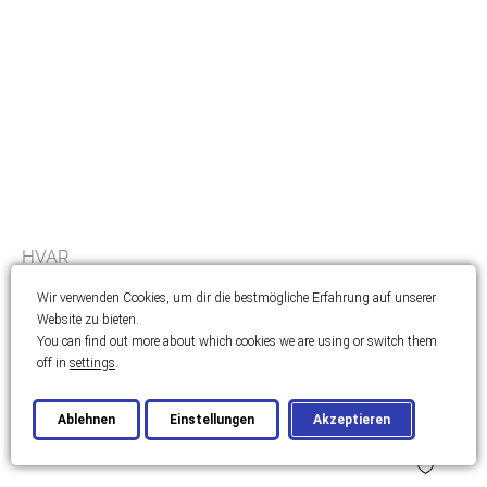
HVAR
Steinhaus auf Hvar
Wir verwenden Cookies, um dir die bestmögliche Erfahrung auf unserer
Website zu bieten.
You can find out more about which cookies we are using or switch them
2
70 m
Schlafzimmer: 2
Zimmer: 3
off in
settings
.
Preis:
900.000,00 €
Ablehnen
Einstellungen
Akzeptieren