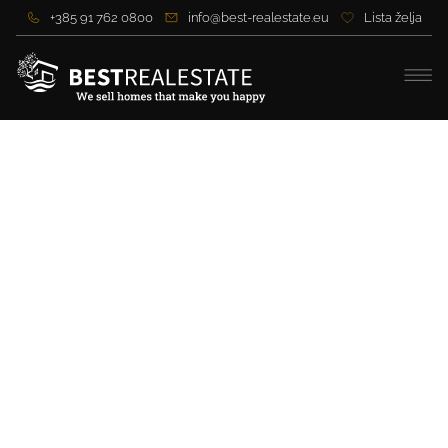
+385 91 762 0800
info@best-realestate.eu
Lista želja
Luxuriöses Penthouse mit
Meerblick