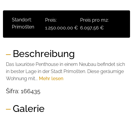
Standort:
Preis:
Preis pro m2:
Primošten
1.250.000,00 €
6.097,56 €
Beschreibung
Das luxuriöse Penthouse in einem Neubau befindet sich
in bester Lage in der Stadt Primošten. Diese geräumige
Wohnung mit...
Mehr lesen
Šifra:
166435
Galerie