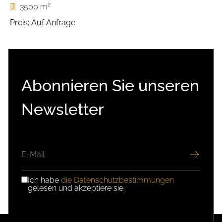
2
3500 m
Preis: Auf Anfrage
Abonnieren Sie unseren
Newsletter
E-
MAIL
Ich habe
die Datenschutzbestimmungen
DSGVO-
gelesen und akzeptiere sie.
EINWILLIGUNG