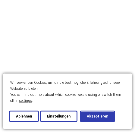
Diskrete Immobilien
International
Dubai
Projekte und Investitionen
Virtuelle Tour
Virtuelle Tour
Wir verwenden Cookies, um dir die bestmögliche Erfahrung auf unserer
Neuigkeiten / Blog
Website zu bieten.
You can find out more about which cookies we are using or switch them
Neuigkeiten / Blog
off in
settings
.
Über uns
Ablehnen
Einstellungen
Akzeptieren
Über uns