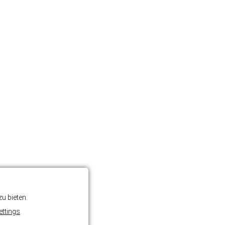
u bieten.
ettings
.