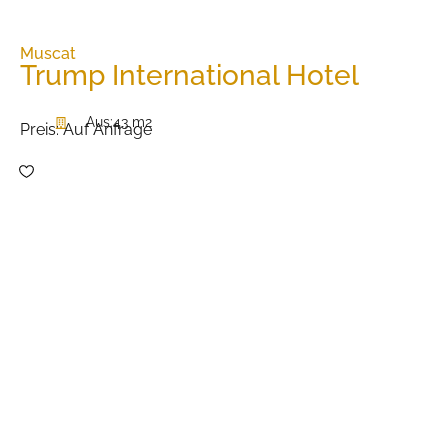
Muscat
Trump International Hotel
Aus:
43 m2
Preis:
Auf Anfrage