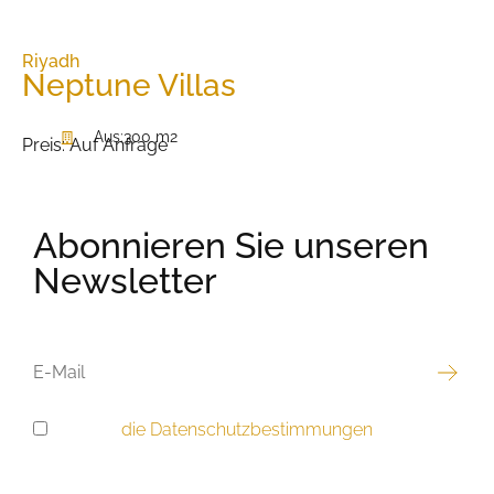
Riyadh
Neptune Villas
Aus:
300 m2
Preis:
Auf Anfrage
Abonnieren Sie unseren
Newsletter
E-
MAIL
Ich habe
die Datenschutzbestimmungen
gelesen
DSGVO-
und akzeptiere sie.
EINWILLIGUNG