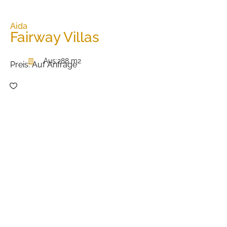
Aida
Fairway Villas
Aus:
288 m2
Preis:
Auf Anfrage