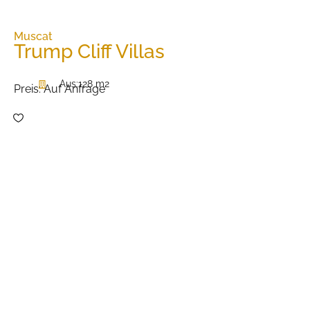
Muscat
Trump Cliff Villas
Aus:
128 m2
Preis:
Auf Anfrage