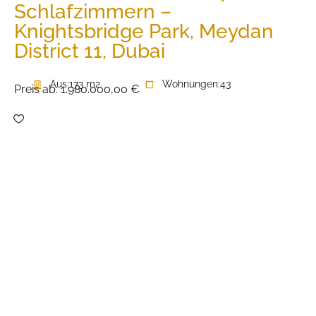
Schlafzimmern –
Knightsbridge Park, Meydan
District 11, Dubai
Aus:
173 m2
Wohnungen:
43
Preis ab:
1.980.000,00 €