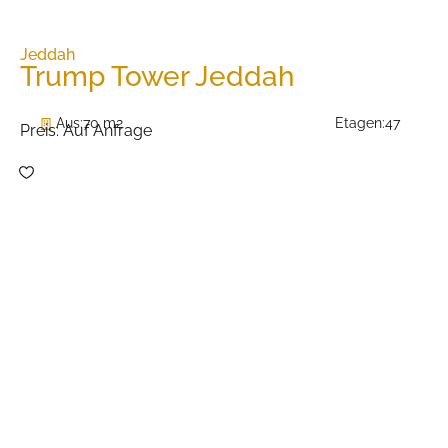
Jeddah
Trump Tower Jeddah
Aus:
70 m2
Etagen:
47
Preis:
Auf Anfrage