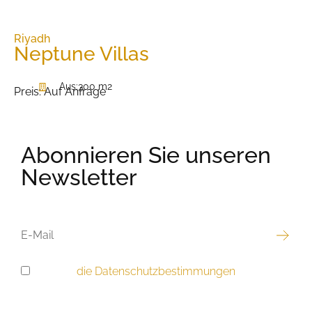
Riyadh
Neptune Villas
Aus:
300 m2
Preis:
Auf Anfrage
Abonnieren Sie unseren
Newsletter
E-
MAIL
Ich habe
die Datenschutzbestimmungen
gelesen
DSGVO-
und akzeptiere sie.
EINWILLIGUNG