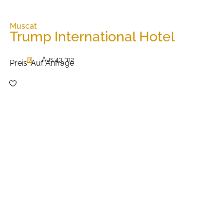
Muscat
Trump International Hotel
Aus:
43 m2
Preis:
Auf Anfrage