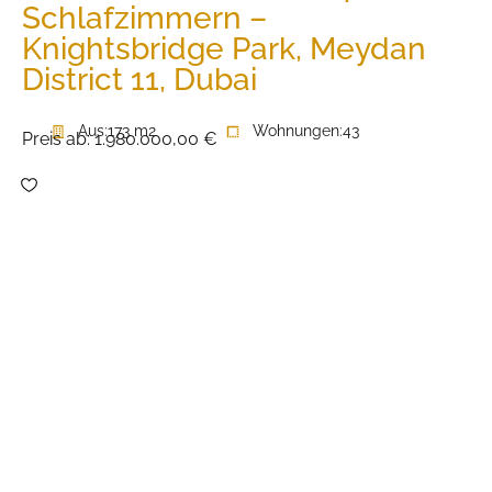
Schlafzimmern –
Knightsbridge Park, Meydan
District 11, Dubai
Aus:
173 m2
Wohnungen:
43
Preis ab:
1.980.000,00 €