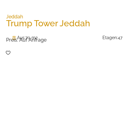
Jeddah
Trump Tower Jeddah
Aus:
70 m2
Etagen:
47
Preis:
Auf Anfrage