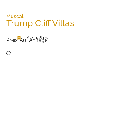
Muscat
Trump Cliff Villas
Aus:
128 m2
Preis:
Auf Anfrage