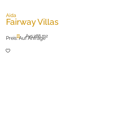
Aida
Fairway Villas
Aus:
288 m2
Preis:
Auf Anfrage