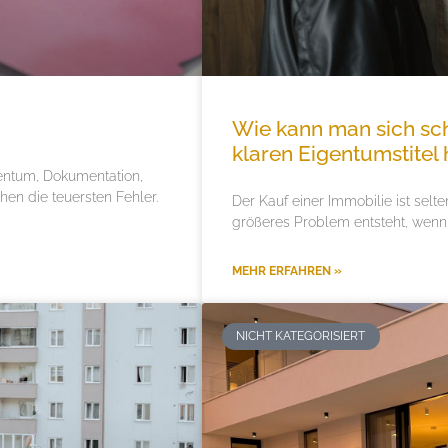
Wie kann man sich sch
klaren Eigentumstitel 
gentum, Dokumentation,
en die teuersten Fehler.
Der Kauf einer Immobilie ist selte
größeres Problem entsteht, wenn
MEHR ERFAHREN »
NICHT KATEGORISIERT