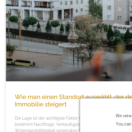
Wie man einen Standort auswählt, der de
Immobilie steigert
Wir verw
Die Lage ist der wichtigste Faktor für den langfristigen Wert ei
You can 
bestimmt Nachfrage, Verkaufsgeschwindigkeit, Mieteinnahm
Widerstandsfähigkeit gegenüber Schwankungen am