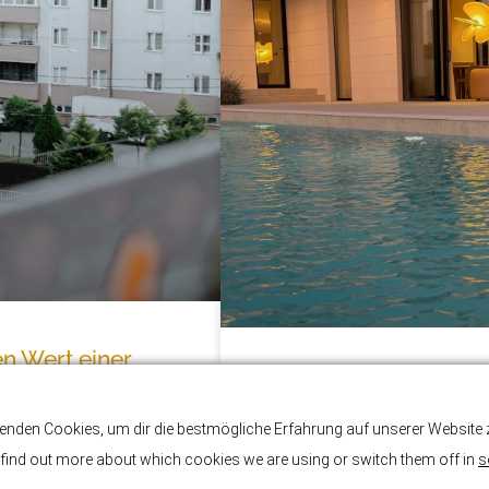
n Wert einer
Wie erkennt man eine 
enden Cookies, um dir die bestmögliche Erfahrung auf unserer Website z
Eine außergewöhnliche Luxusvilla 
ner Immobilie : Sie
find out more about which cookies we are using or switch them off in
s
Funktionalität und Ästhetik perfe
en und die
Lebensstil der Eigentümer wider