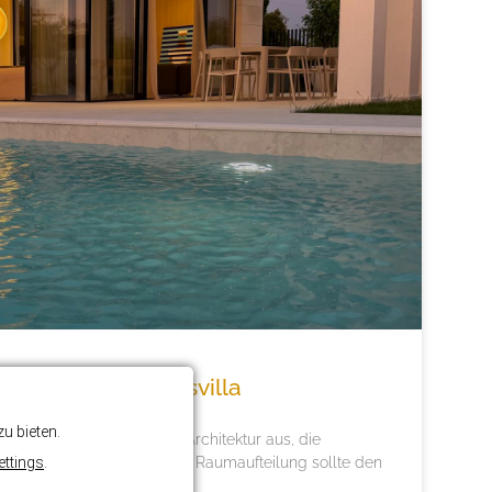
erstklassige Luxusvilla
u bieten.
zeichnet sich durch eine Architektur aus, die
ettings
.
kt miteinander verbindet. Die Raumaufteilung sollte den
spiegeln, während