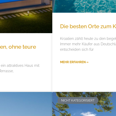
Die besten Orte zum K
Kroatien zählt heute zu den bege
Immer mehr Käufer aus Deutschl
len, ohne teure
entscheiden sich für
MEHR ERFAHREN »
 ein attraktives Haus mit
errasse,
NICHT KATEGORISIERT