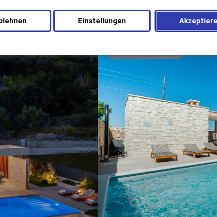
blehnen
Einstellungen
Akzeptier
MEHR ERFAHREN »
NICHT KATEGORISIERT