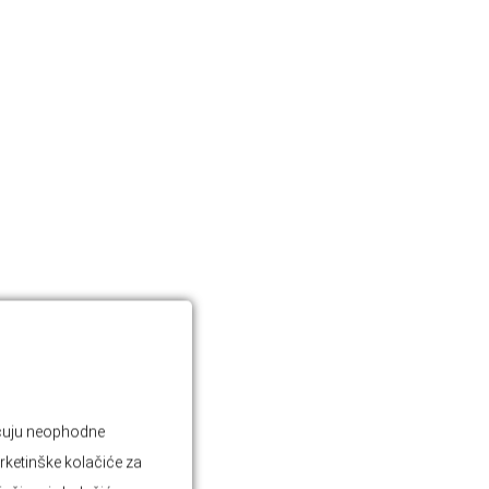
jučuju neophodne
rketinške kolačiće za