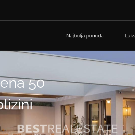
Najbolja ponuda
Luks
jena 50
izini