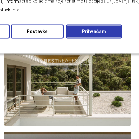
aj. Informacije o kolačićima koje koristimo te opcije za uključivanje i isk
stavkama
.
Postavke
Prihvaćam