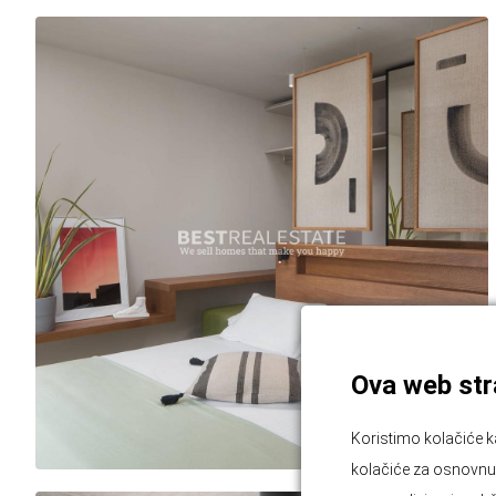
Ova web stra
Koristimo kolačiće k
kolačiće za osnovnu f