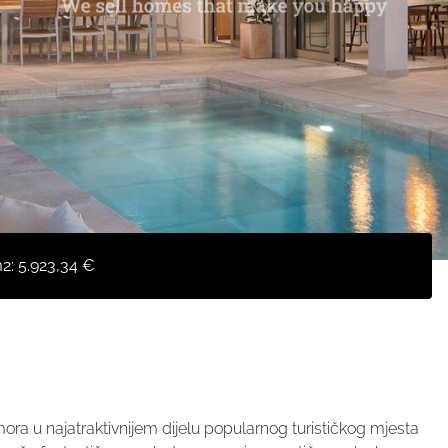
m2:
5.923,34 €
mora u najatraktivnijem dijelu popularnog turističkog mjesta