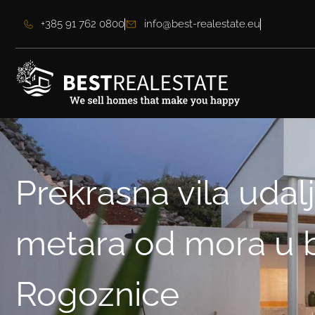
+385 91 762 0800
info@best-realestate.eu
Prekrasna vila udal
metara od mora u bl
Rogoznice