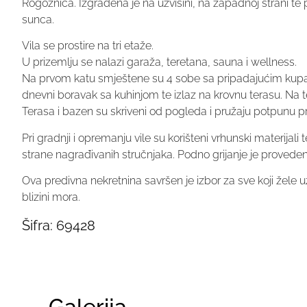
Rogoznica. Izgrađena je na uzvisini, na zapadnoj strani t
sunca.
Vila se prostire na tri etaže.
U prizemlju se nalazi garaža, teretana, sauna i wellness.
Na prvom katu smještene su 4 sobe sa pripadajućim kupaon
dnevni boravak sa kuhinjom te izlaz na krovnu terasu. Na te
Terasa i bazen su skriveni od pogleda i pružaju potpunu pr
Pri gradnji i opremanju vile su korišteni vrhunski materijali 
strane nagrađivanih stručnjaka. Podno grijanje je provedeno 
Ova predivna nekretnina savršen je izbor za sve koji žele u
blizini mora.
Šifra:
69428
Galerija