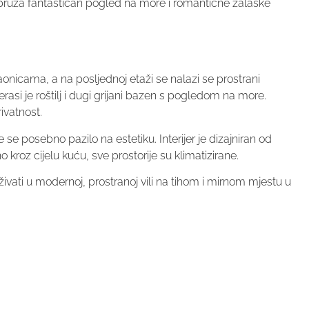
e pruža fantastičan pogled na more i romantične zalaske
icama, a na posljednoj etaži se nalazi se prostrani
rasi je roštilj i dugi grijani bazen s pogledom na more.
ivatnost.
te se posebno pazilo na estetiku. Interijer je dizajniran od
kroz cijelu kuću, sve prostorije su klimatizirane.
živati u modernoj, prostranoj vili na tihom i mirnom mjestu u