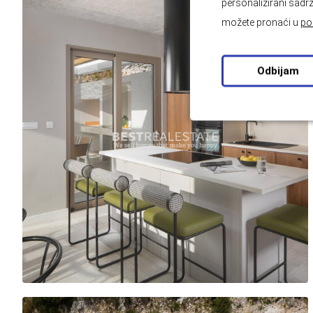
personalizirani sadrž
možete pronaći u
po
Odbijam