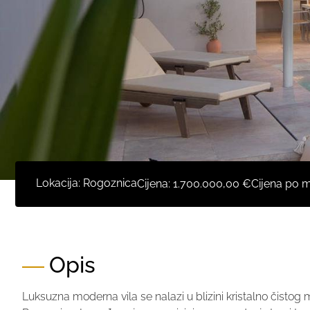
Lokacija: Rogoznica
Cijena:
1.700.000,00 €
Cijena po 
Opis
Luksuzna moderna vila se nalazi u blizini kristalno čistog 