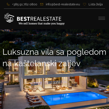
+385 91 762 0800
info@best-realestate.eu
Lista želja
Luksuzna vila sa pogledom
na kaštelanski zaljev