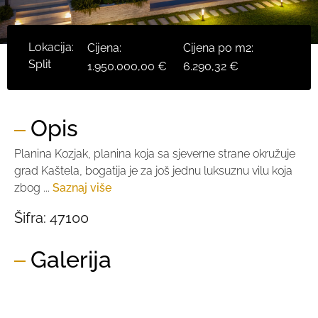
Lokacija:
Cijena:
Cijena po m2:
Split
1.950.000,00 €
6.290,32 €
Opis
Planina Kozjak, planina koja sa sjeverne strane okružuje
grad Kaštela, bogatija je za još jednu luksuznu vilu koja
zbog ...
Saznaj više
Šifra:
47100
Galerija