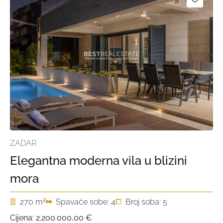
ZADAR
Elegantna moderna vila u blizini
mora
2
270 m
Spavaće sobe: 4
Broj soba: 5
Cijena:
2.200.000,00 €