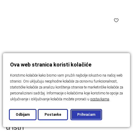
Ova web stranica koristi kolačiće
Koristimo kolačiće kako bismo vam pružili najbolje iskustvo na našoj web
stranici. Oni uključuju neophodne kolačiće za osnovnu funkcionalnost,
statističke kolačiće za analizu korištenja stranice te marketinške kolačiće za
personalizirani sadržaj. Informacije o kolačićima koje koristimo te opcije za
uključivanje i isključivanje kolačića možete pronaći u
postavkama
.
ISTRA
Prekrasna kamena kuća s bazenom
Odbijam
Postavke
Prihvaćam
u Istri