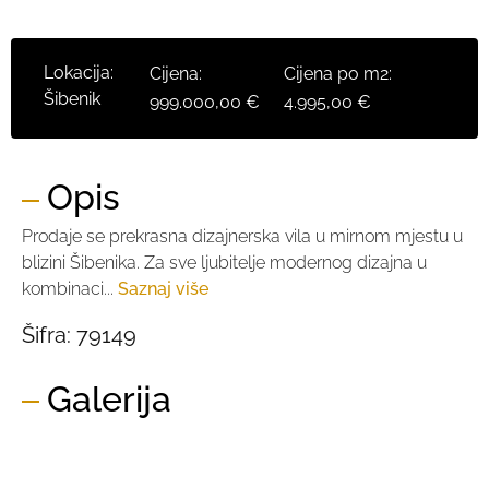
Lokacija:
Cijena:
Cijena po m2:
Šibenik
999.000,00 €
4.995,00 €
Opis
Prodaje se prekrasna dizajnerska vila u mirnom mjestu u
blizini Šibenika. Za sve ljubitelje modernog dizajna u
kombinaci...
Saznaj više
Šifra:
79149
Galerija