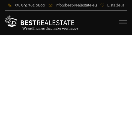
+385 91 762 0800
info@best-realestate.eu
Lista želja
Dizajnerska luksuzna vila u
neposrednoj blizini mora