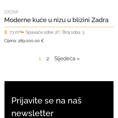
ZADAR
Moderne kuće u nizu u blizini Zadra
2
73 m
Spavaće sobe: 2
Broj soba: 3
Cijena:
289.000,00 €
1
2
Sljedeća »
Prijavite se na naš
newsletter