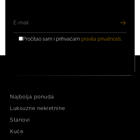
EMAIL
Pročitao sam i prihvaćam
pravila privatnosti
.
GDPR
PRIVOLA
Najbolja ponuda
Luksuzne nekretnine
Stanovi
Kuće