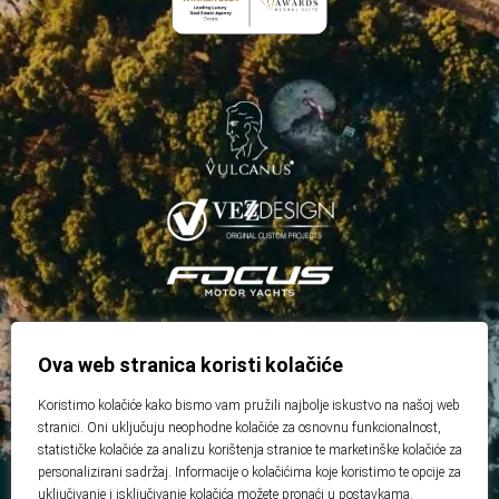
Ova web stranica koristi kolačiće
Koristimo kolačiće kako bismo vam pružili najbolje iskustvo na našoj web
stranici. Oni uključuju neophodne kolačiće za osnovnu funkcionalnost,
statističke kolačiće za analizu korištenja stranice te marketinške kolačiće za
personalizirani sadržaj. Informacije o kolačićima koje koristimo te opcije za
uključivanje i isključivanje kolačića možete pronaći u
postavkama
.