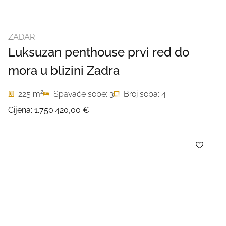
ZADAR
Luksuzan penthouse prvi red do
mora u blizini Zadra
2
225 m
Spavaće sobe: 3
Broj soba: 4
Cijena:
1.750.420,00 €