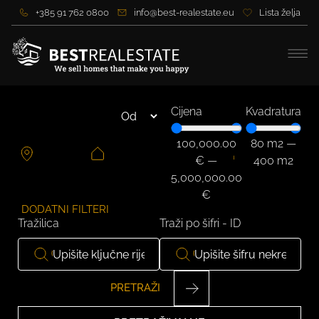
+385 91 762 0800
info@best-realestate.eu
Lista želja
Cijena
Kvadratura
100,000.00
80
m2
—
€
—
400
m2
5,000,000.00
€
DODATNI FILTERI
Tražilica
Traži po šifri - ID
PRETRAŽI