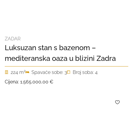
ZADAR
Luksuzan stan s bazenom –
mediteranska oaza u blizini Zadra
2
224 m
Spavaće sobe: 3
Broj soba: 4
Cijena:
1.565.000,00 €