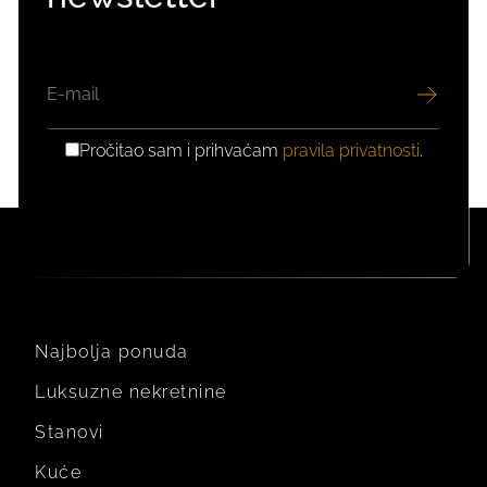
EMAIL
Pročitao sam i prihvaćam
pravila privatnosti
.
GDPR
PRIVOLA
Najbolja ponuda
Luksuzne nekretnine
Stanovi
Kuće