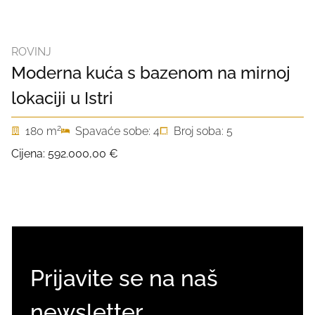
ROVINJ
Moderna kuća s bazenom na mirnoj
lokaciji u Istri
2
180 m
Spavaće sobe: 4
Broj soba: 5
Cijena:
592.000,00 €
Prijavite se na naš
newsletter