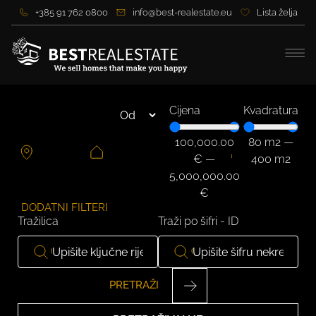
+385 91 762 0800
info@best-realestate.eu
Lista želja
Cijena
Kvadratura
100,000.00
80
m2
—
€
—
400
m2
5,000,000.00
€
DODATNI FILTERI
Tražilica
Traži po šifri - ID
PRETRAŽI