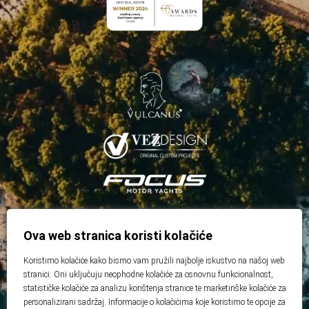
Ova web stranica koristi kolačiće
Koristimo kolačiće kako bismo vam pružili najbolje iskustvo na našoj web
stranici. Oni uključuju neophodne kolačiće za osnovnu funkcionalnost,
statističke kolačiće za analizu korištenja stranice te marketinške kolačiće za
personalizirani sadržaj. Informacije o kolačićima koje koristimo te opcije za