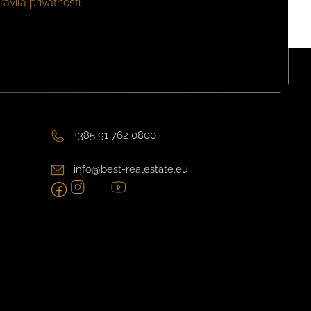
ravila privatnosti
.
+385 91 762 0800
info@best-realestate.eu