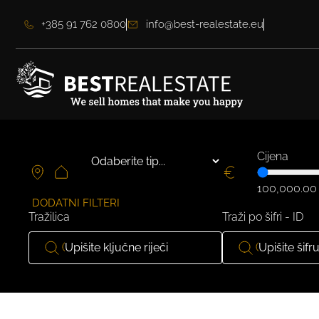
+385 91 762 0800
info@best-realestate.eu
Cijena
100,000.00
DODATNI FILTERI
Tražilica
Traži po šifri - ID