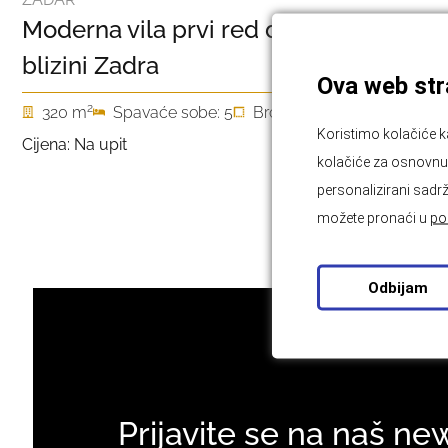
Moderna vila prvi red do mora u
blizini Zadra
Ova web stra
2
320 m
Spavaće sobe: 5
Broj soba: 6
Koristimo kolačiće k
Cijena: Na upit
kolačiće za osnovnu f
personalizirani sadrž
možete pronaći u
po
Odbijam
Prijavite se na naš ne