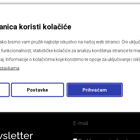
nica koristi kolačiće
ako bismo vam pružili najbolje iskustvo na našoj web stranici. Oni ukl
unkcionalnost, statističke kolačiće za analizu korištenja stranice te ma
aj. Informacije o kolačićima koje koristimo te opcije za uključivanje i isk
stavkama
.
Postavke
Prihvaćam
EMAIL
wsletter