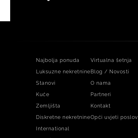
Najbolja ponuda
Virtualna šetnja
Luksuzne nekretnine
Blog / Novosti
Stanovi
O nama
Kuće
Partneri
Zemljišta
Kontakt
Diskretne nekretnine
Opći uvjeti poslo
International