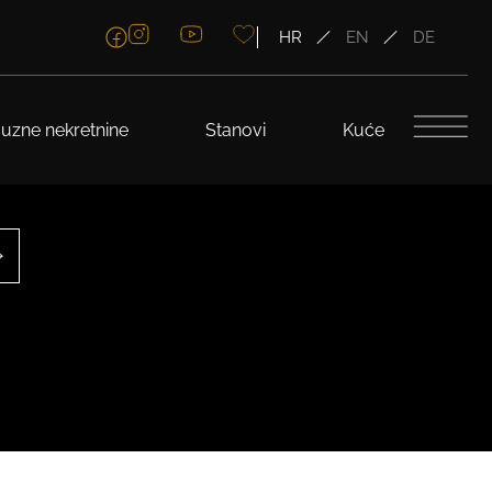
HR
EN
DE
uzne nekretnine
Stanovi
Kuće