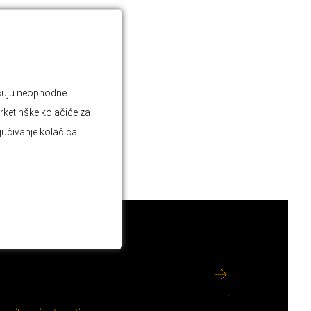
jučuju neophodne
rketinške kolačiće za
ljučivanje kolačića