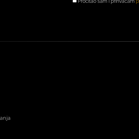
GDPR
Pročitao sam i prihvaćam
p
PRIVOLA
vanja