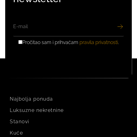
EMAIL
Pročitao sam i prihvaćam
pravila privatnosti
.
GDPR
PRIVOLA
Najbolja ponuda
Luksuzne nekretnine
Stanovi
Kuće