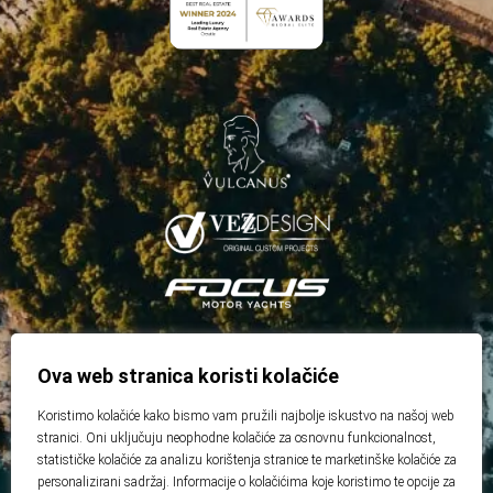
Ova web stranica koristi kolačiće
Koristimo kolačiće kako bismo vam pružili najbolje iskustvo na našoj web
stranici. Oni uključuju neophodne kolačiće za osnovnu funkcionalnost,
statističke kolačiće za analizu korištenja stranice te marketinške kolačiće za
personalizirani sadržaj. Informacije o kolačićima koje koristimo te opcije za