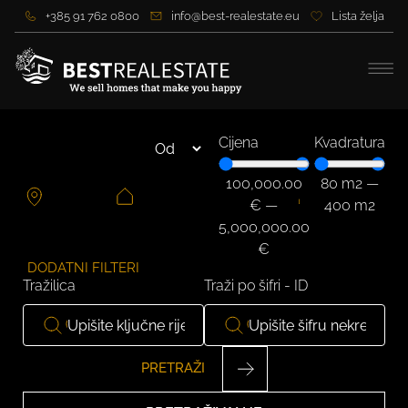
+385 91 762 0800
info@best-realestate.eu
Lista želja
Cijena
Kvadratura
100,000.00
80
m2
—
€
—
400
m2
5,000,000.00
€
DODATNI FILTERI
Tražilica
Traži po šifri - ID
PRETRAŽI