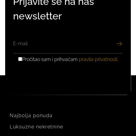
Prijavite se na naš
newsletter
EMAIL
Pročitao sam i prihvaćam
pravila privatnosti
.
GDPR
PRIVOLA
Najbolja ponuda
Luksuzne nekretnine