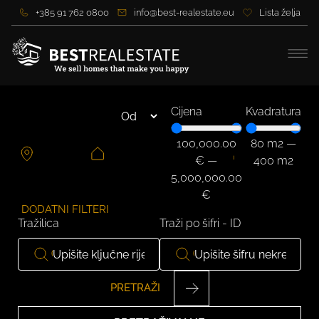
+385 91 762 0800
info@best-realestate.eu
Lista želja
Cijena
Kvadratura
100,000.00
80
m2
—
€
—
400
m2
5,000,000.00
€
DODATNI FILTERI
Tražilica
Traži po šifri - ID
PRETRAŽI