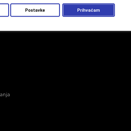
Postavke
Prihvaćam
vanja