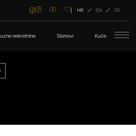
HR
EN
DE
uzne nekretnine
Stanovi
Kuće