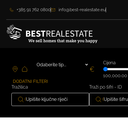
+385 91 762 0800
info@best-realestate.eu
Cijena
100,000.00
DODATNI FILTERI
Tražilica
Traži po šifri - ID