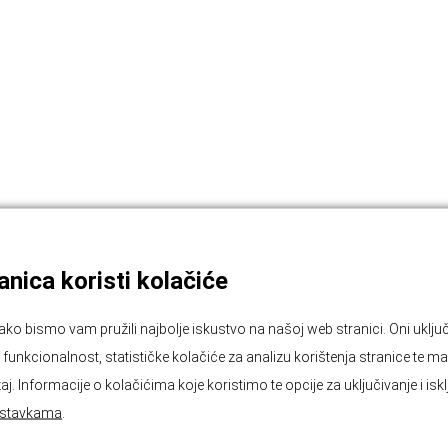
nica koristi kolačiće
EMAIL
ako bismo vam pružili najbolje iskustvo na našoj web stranici. Oni ukl
unkcionalnost, statističke kolačiće za analizu korištenja stranice te ma
wsletter
aj. Informacije o kolačićima koje koristimo te opcije za uključivanje i isk
GDPR
Pročitao sam i prihvaćam
p
PRIVOLA
stavkama
.