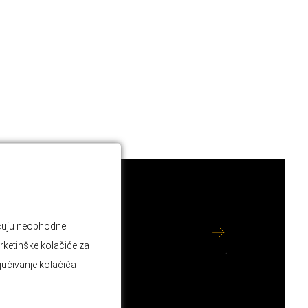
jučuju neophodne
rketinške kolačiće za
ljučivanje kolačića
ravila privatnosti
.