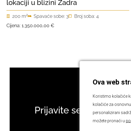
lokaciji u blizini Zadra
2
200 m
Spavaće sobe: 3
Broj soba: 4
Cijena:
1.350.000,00 €
Ova web stra
Koristimo kolačiće k
kolačiće za osnovnu f
Prijavite se na naš ne
personalizirani sadrž
možete pronaći u
po