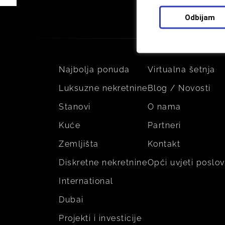
Odbijam
Najbolja ponuda
Virtualna šetnja
Luksuzne nekretnine
Blog / Novosti
Stanovi
O nama
Kuće
Partneri
Zemljišta
Kontakt
Diskretne nekretnine
Opći uvjeti poslo
International
Dubai
Projekti i investicije